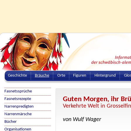
Geschichte
Bräuche
Orte
Figuren
Hintergrund
Glo
Fasnetssprüche
Guten Morgen, ihr Brü
Fasnetsrezepte
Verkehrte Welt in Grosselfi
Narrenpredigten
Narrenmärsche
von Wulf Wager
Bücher
Organisationen