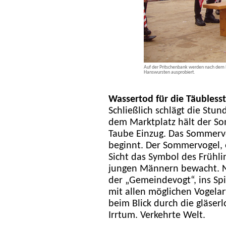
Auf der Pritschenbank werden nach dem 
Hanswursten ausprobiert.
Wassertod für die Täublesst
Schließlich schlägt die Stu
dem Marktplatz hält der So
Taube Einzug. Das Sommervo
beginnt. Der Sommervogel, 
Sicht das Symbol des Frühli
jungen Männern bewacht. N
der „Gemeindevogt“, ins Sp
mit allen möglichen Vogelart
beim Blick durch die gläserl
Irrtum. Verkehrte Welt.