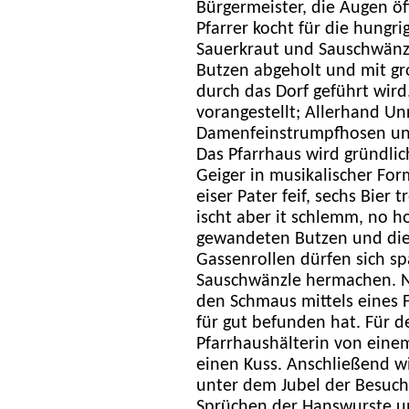
Bürgermeister, die Augen öf
Pfarrer kocht für die hungr
Sauerkraut und Sauschwänz
Butzen abgeholt und mit g
durch das Dorf geführt wird
vorangestellt; Allerhand Unr
Damenfeinstrumpfhosen und
Das Pfarrhaus wird gründlic
Geiger in musikalischer For
eiser Pater feif, sechs Bier 
ischt aber it schlemm, no ho
gewandeten Butzen und die
Gassenrollen dürfen sich s
Sauschwänzle hermachen. Na
den Schmaus mittels eines 
für gut befunden hat. Für d
Pfarrhaushälterin von einem
einen Kuss. Anschließend w
unter dem Jubel der Besuc
Sprüchen der Hanswurste un