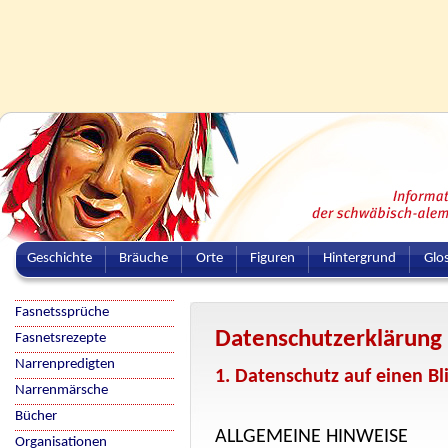
Geschichte
Bräuche
Orte
Figuren
Hintergrund
Glo
Fasnetssprüche
Datenschutzerklärung
Fasnetsrezepte
Narrenpredigten
1. Datenschutz auf einen Bl
Narrenmärsche
Bücher
ALLGEMEINE HINWEISE
Organisationen