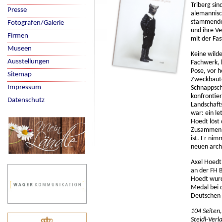
Triberg si
Presse
alemannisc
stammende 
Fotografen/Galerie
und ihre Ve
Firmen
mit der Fas
Museen
Keine wild
Ausstellungen
Fachwerk, k
Pose, vor h
Sitemap
Zweckbaute
Impressum
Schnappsch
konfrontie
Datenschutz
Landschaft
war: ein le
Hoedt löst 
Zusammenha
ist. Er nim
neuen arc
Axel Hoedt
an der FH B
Hoedt wurd
Medal bei 
Deutschen 
104 Seiten
Steidl-Verl