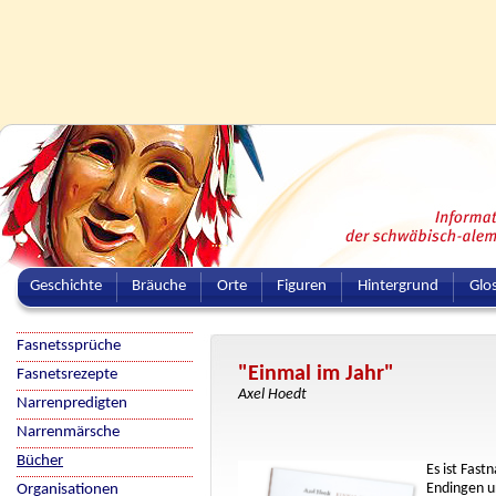
Geschichte
Bräuche
Orte
Figuren
Hintergrund
Glo
Fasnetssprüche
"Einmal im Jahr"
Fasnetsrezepte
Axel Hoedt
Narrenpredigten
Narrenmärsche
Bücher
Es ist Fas
Endingen u
Organisationen