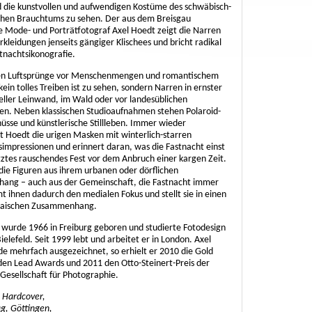
nd die kunstvollen und aufwendigen Kostüme des schwäbisch-
hen Brauchtums zu sehen. Der aus dem Breisgau
Mode- und Porträtfotograf Axel Hoedt zeigt die Narren
rkleidungen jenseits gängiger Klischees und bricht radikal
tnachtsikonografie.
en Luftsprünge vor Menschenmengen und romantischem
ein tolles Treiben ist zu sehen, sondern Narren in ernster
eller Leinwand, im Wald oder vor landesüblichen
n. Neben klassischen Studioaufnahmen stehen Polaroid-
üsse und künstlerische Stillleben. Immer wieder
rt Hoedt die urigen Masken mit winterlich-starren
simpressionen und erinnert daran, was die Fastnacht einst
tztes rauschendes Fest vor dem Anbruch einer kargen Zeit.
die Figuren aus ihrem urbanen oder dörflichen
ng – auch aus der Gemeinschaft, die Fastnacht immer
mt ihnen dadurch den medialen Fokus und stellt sie in einen
haischen Zusammenhang.
 wurde 1966 in Freiburg geboren und studierte Fotodesign
ielefeld. Seit 1999 lebt und arbeitet er in London. Axel
e mehrfach ausgezeichnet, so erhielt er 2010 die Gold
den Lead Awards und 2011 den Otto-Steinert-Preis der
Gesellschaft für Photographie.
, Hardcover,
ag, Göttingen,