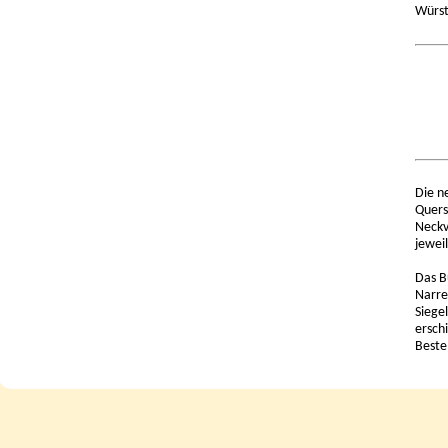
Würst
Die n
Quers
Neckv
jewei
Das B
Narre
Siege
ersch
Beste