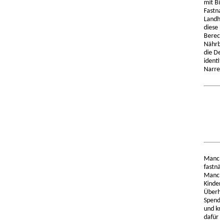
mit B
Fastn
Landh
diese
Berec
Nährb
die D
ident
Narre
Manch
fastn
Manch
Kinde
Überh
Spend
und k
dafür