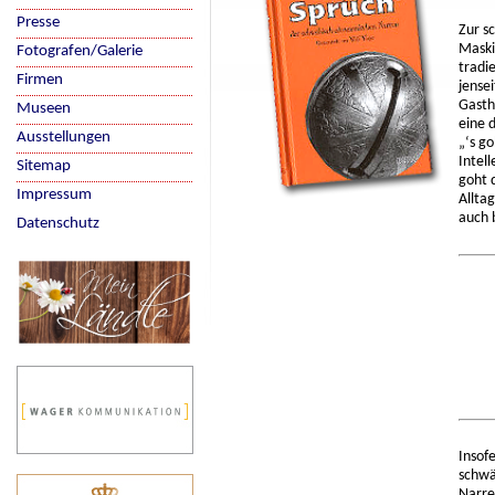
Presse
Zur s
Maski
Fotografen/Galerie
tradi
Firmen
jense
Gasth
Museen
eine 
Ausstellungen
„‘s g
Intel
Sitemap
goht 
Impressum
Allta
auch 
Datenschutz
Insof
schwä
Narre