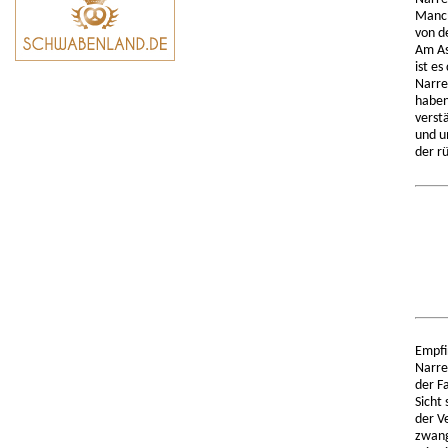
Manch
von d
Am As
ist es
Narre
haben
verst
und u
der r
Empfi
Narre
der F
Sicht 
der V
zwang