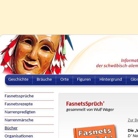
Geschichte
Bräuche
Orte
Figuren
Hintergrund
Glo
Fasnetssprüche
FasnetsSprüch’
Fasnetsrezepte
gesammelt von Wulf Wager
Narrenpredigten
Narrenmärsche
Zur B
Bücher
Die „
D’ Na
Organisationen