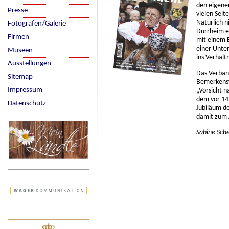
den eigenen
Presse
vielen Seit
Natürlich 
Fotografen/Galerie
Dürrheim ei
Firmen
mit einem B
einer Unter
Museen
ins Verhält
Ausstellungen
Das Verban
Sitemap
Bemerkensw
Impressum
„Vorsicht n
dem vor 14
Datenschutz
Jubiläum de
damit zum A
Sabine Sche