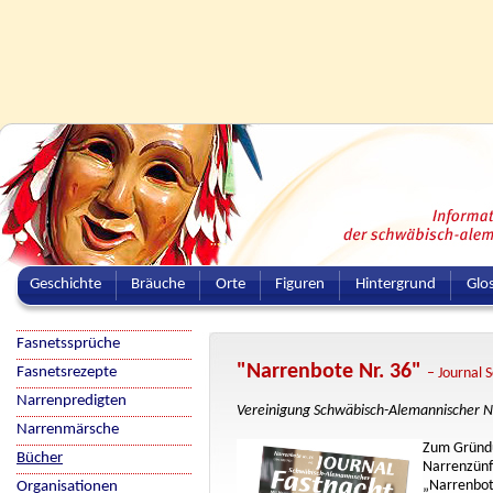
Geschichte
Bräuche
Orte
Figuren
Hintergrund
Glo
Fasnetssprüche
"Narrenbote Nr. 36"
Fasnetsrezepte
– Journal 
Narrenpredigten
Vereinigung Schwäbisch-Alemannischer N
Narrenmärsche
Zum Gründu
Bücher
Narrenzünf
„Narrenbote
Organisationen