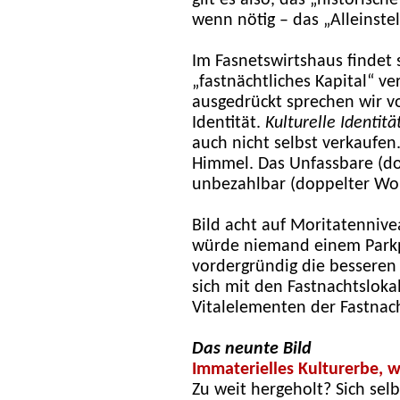
gilt es also, das „historisc
wenn nötig – das „Alleinste
Im Fasnetswirtshaus findet s
„fastnächtliches Kapital“ v
ausgedrückt sprechen wir vo
Identität.
Kulturelle Identitä
auch nicht selbst verkaufen.
Himmel. Das Unfassbare (dop
unbezahlbar (doppelter Wor
Bild acht auf Moritatenniv
würde niemand einem Parkp
vordergründig die besseren B
sich mit den Fastnachtslo
Vitalelementen der Fastnach
Das neunte Bild
Immaterielles Kulturerbe, w
Zu weit hergeholt? Sich se