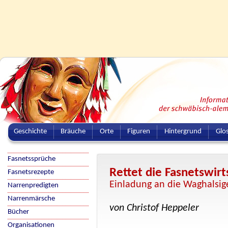
Geschichte
Bräuche
Orte
Figuren
Hintergrund
Glo
Fasnetssprüche
Rettet die Fasnetswirt
Fasnetsrezepte
Einladung an die Waghalsig
Narrenpredigten
Narrenmärsche
von Christof Heppeler
Bücher
Organisationen