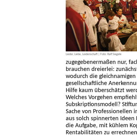
Lieder, Liebe, Leidenschaft | Foto: Ralf Siegele
zugegebenermaßen nur, fach
brauchen dreierlei: zunäch
wodurch die gleichnamigen 
gesellschaftliche Anerkennu
Hilfe kaum überschätzt wer
Welches Vorgehen empfiehlt 
Subskriptionsmodell? Stift
Sache von Professionellen i
aus solch spinnerten Ideen
die Aufgabe, mit kühlem Ko
Rentabilitäten zu errechne