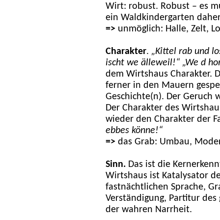
Wirt: robust. Robust – es m
ein Waldkindergarten daher
=>
unmöglich: Halle, Zelt, L
Charakter
.
„Kittel rab und l
ischt we älleweil!“ „We d h
dem Wirtshaus Charakter. De
ferner in den Mauern gespei
Geschichte(n). Der Geruch w
Der Charakter des Wirtshau
wieder den Charakter der F
ebbes könne!“
=>
das Grab: Umbau, Moder
Sinn.
Das ist die Kernerkennt
Wirtshaus ist Katalysator d
fastnächtlichen Sprache, G
Verständigung, Partitur de
der wahren Narrheit.