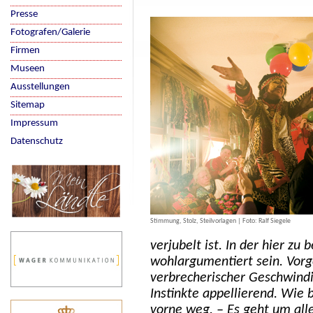
Presse
Fotografen/Galerie
Firmen
Museen
Ausstellungen
Sitemap
Impressum
Datenschutz
Stimmung, Stolz, Steilvorlagen | Foto: Ralf Siegele
verjubelt ist. In der hier zu
wohlargumentiert sein. Vorg
verbrecherischer Geschwindigk
Instinkte appellierend. Wie 
vorne weg. – Es geht um all