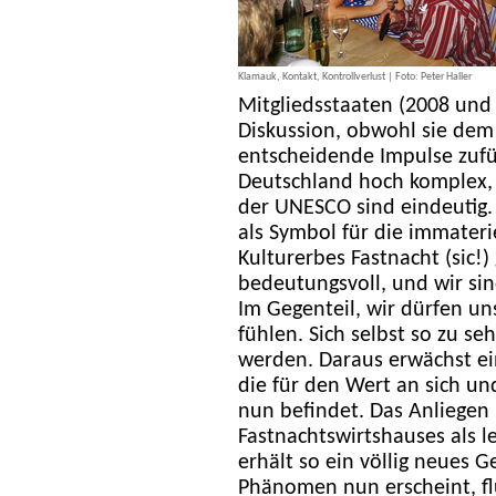
Klamauk, Kontakt, Kontrollverlust | Foto: Peter Haller
Mitgliedsstaaten (2008 und 
Diskussion, obwohl sie dem
entscheidende Impulse zufüh
Deutschland hoch komplex, 
der UNESCO sind eindeutig
als Symbol für die immateri
Kulturerbes Fastnacht (sic!)
bedeutungsvoll, und wir sind
Im Gegenteil, wir dürfen uns
fühlen. Sich selbst so zu s
werden. Daraus erwächst e
die für den Wert an sich un
nun befindet. Das Anliegen
Fastnachtswirtshauses als 
erhält so ein völlig neues G
Phänomen nun erscheint, flu