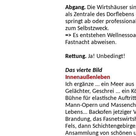
Abgang.
Die Wirtshäuser sin
als Zentrale des Dorflebens
springt ab oder professiona
zum Selbstzweck.
=>
Es entstehen Wellnesso
Fastnacht abweisen.
Rettung.
Ja! Unbedingt!
Das vierte Bild
Innenaußenleben
Ich ergänze … ein Meer au
Gelächter, Geschrei ... ein 
Bühne für elastische Auftrit
Mann-Opern und Massenchör
Lebens... Backofen jetziger V
Brandung, das Fasnetswirt
Fels, dann Schichtengebirg
Ansammlung von schönen u