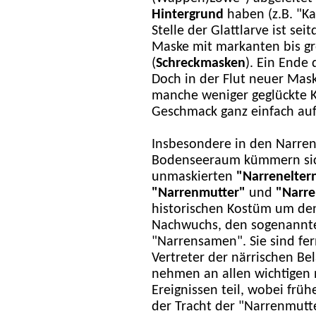
Hintergrund
haben (z.B. "Ka
Stelle der Glattlarve ist sei
Maske mit markanten bis gr
(
Schreckmasken
). Ein Ende 
Doch in der Flut neuer Mask
manche weniger geglückte K
Geschmack ganz einfach auf 
I
nsbesondere in den Narre
Bodenseeraum kümmern sic
unmaskierten
"Narrenelter
"Narrenmutter"
und
"Narre
historischen Kostüm um de
Nachwuchs, den sogenannt
"Narrensamen". Sie sind fer
Vertreter der närrischen Be
nehmen an allen wichtigen 
Ereignissen teil, wobei früh
der Tracht der "Narrenmutte