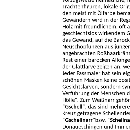
vorzugsweise heimatliche, 
Trachtenfiguren, lokale Ori
den meist mit Ölfarbe bemal
Gewändern wird in der Reg
Holz mit freundlichem, oft
geschlechtslos wirkendem G
das Gewand, auf die Barockz
Neuschöpfungen aus jüngere
angebrachten Roßhaarkrän
Rest einer barocken Allonge
der Glattlarve zeigen an, we
Jeder Fassmaler hat sein ei
schönen Masken keine posi
Gesichtslarven, sondern sy
Verführung der Menschen d
Hölle". Zum Weißnarr gehör
"Gschell"
, das sind mehrere
Kreuz getragene Schellenrie
"Gschellnarr"
bzw.
"Schellna
Donaueschingen und Immen