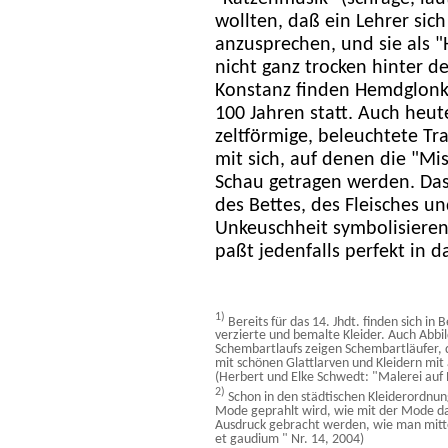
wollten, daß ein Lehrer sich
anzusprechen, und sie als 
nicht ganz trocken hinter d
Konstanz finden Hemdglonke
100 Jahren statt. Auch heut
zeltförmige, beleuchtete 
mit sich, auf denen die "Mis
Schau getragen werden. Da
des Bettes, des Fleisches u
Unkeuschheit symbolisieren
paßt jedenfalls perfekt in 
1)
Bereits für das 14. Jhdt. finden sich in
verzierte und bemalte Kleider. Auch Abb
Schembartlaufs zeigen Schembartläufer, d
mit schönen Glattlarven und Kleidern mi
(Herbert und Elke Schwedt: "Malerei auf 
2)
Schon in den städtischen Kleiderordnun
Mode geprahlt wird, wie mit der Mode da
Ausdruck gebracht werden, wie man mitte
et gaudium " Nr. 14, 2004)