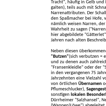
Tracht", häufig in Gelb und 
galten), teils auch mit Sch
Narrenattributen. Der Scha
den Spaßmacher bei Hofe, v
nämlich weisen Narren, der 
Wahrheit zu sagen ("Narren
hier abgebildete "Gätterlet
Jahren nach alten Beschrei
Neben diesen überkommenen 
"Butzen"
(sich verbutzen = 
und zu denen auch zahlreic
"Fransenkleidle" oder der "S
in den vergangenen 75 Jahre
Jahrzehnten eine Vielzahl 
von örtlichen
Übernamen
o
Pflumeschlucker),
Sagenges
sonstigen
lokalen Besonder
Dürrheimer "Salzhansel", N
(Wappen)Löwe") abgeleitet