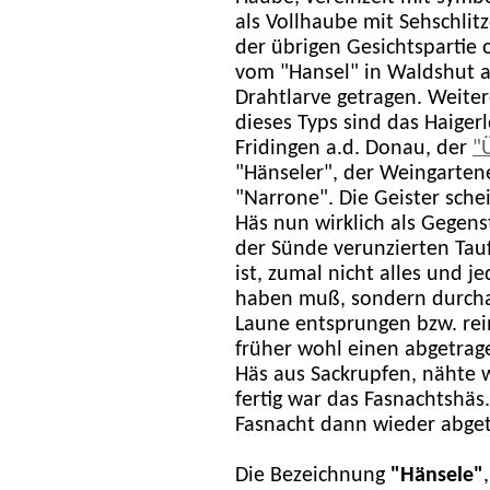
als Vollhaube mit Sehschlit
der übrigen Gesichtspartie 
vom "Hansel" in Waldshut a
Drahtlarve getragen. Weite
dieses Typs sind das Haigerl
Fridingen a.d. Donau, der
"
"Hänseler", der Weingartene
"Narrone". Die Geister sche
Häs nun wirklich als Gegens
der Sünde verunzierten Tauf
ist, zumal nicht alles und j
haben muß, sondern durcha
Laune entsprungen bzw. rei
früher wohl einen abgetrag
Häs aus Sackrupfen, nähte w
fertig war das Fasnachtshäs
Fasnacht dann wieder abge
Die Bezeichnung
"Hänsele"
,