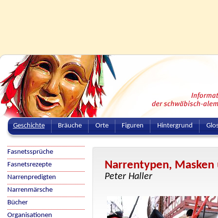
Geschichte
Bräuche
Orte
Figuren
Hintergrund
Glo
Fasnetssprüche
Narrentypen, Masken 
Fasnetsrezepte
Peter Haller
Narrenpredigten
Narrenmärsche
Bücher
Organisationen