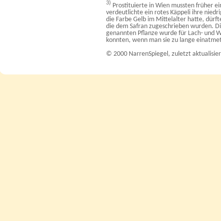
3)
Prostituierte in Wien mussten früher ei
verdeutlichte ein rotes Käppeli ihre nied
die Farbe Gelb im Mittelalter hatte, dürf
die dem Safran zugeschrieben wurden. Die
genannten Pflanze wurde für Lach- und W
konnten, wenn man sie zu lange einatme
© 2000 NarrenSpiegel, zuletzt aktualisie