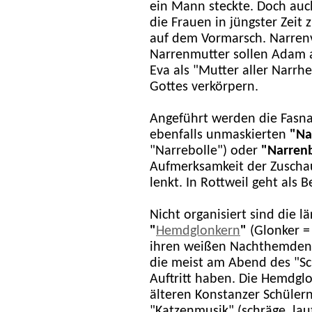
ein Mann steckte. Doch auch
die Frauen in jüngster Zei
auf dem Vormarsch. Narren
Narrenmutter sollen Adam a
Eva als "Mutter aller Narrh
Gottes verkörpern.
Angeführt werden die Fasna
ebenfalls unmaskierten
"
Na
"Narrebolle") oder
"
Narrenb
Aufmerksamkeit der Zuschau
lenkt. In Rottweil geht als
Nicht organisiert sind die
"
Hemdglonkern
"
(Glonker =
ihren weißen Nachthemden 
die meist am Abend des "S
Auftritt haben. Die Hemdglo
älteren Konstanzer Schüle
"Katzenmusik" (schräge, lau