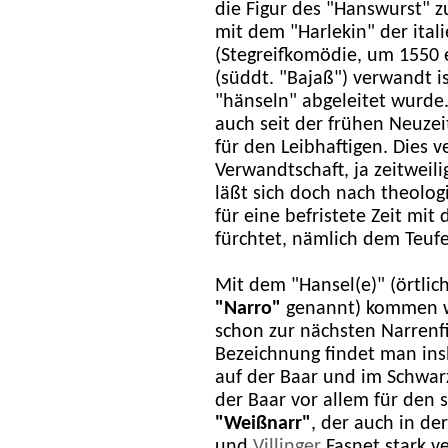
die Figur des "Hanswurst" 
mit dem "Harlekin" der ital
(Stegreifkomödie, um 1550 
(süddt. "Bajaß") verwandt 
"hänseln" abgeleitet wurde
auch seit der frühen Neuze
für den Leibhaftigen. Dies 
Verwandtschaft, ja zeitweil
läßt sich doch nach theolo
für eine befristete Zeit mit 
fürchtet, nämlich dem Teufe
Mit dem "Hansel(e)" (örtlic
"Narro"
genannt) kommen w
schon zur nächsten Narrenfi
Bezeichnung findet man in
auf der Baar und im Schwar
der Baar vor allem für den
"Weißnarr"
, der auch in de
und
Villinger
Fasnet stark ve