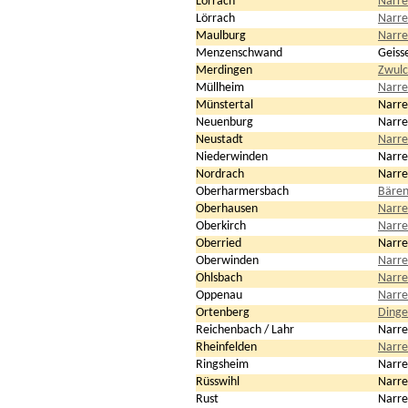
Lörrach
Narre
Lörrach
Narre
Maulburg
Narre
Menzenschwand
Geiss
Merdingen
Zwulc
Müllheim
Narre
Münstertal
Narre
Neuenburg
Narre
Neustadt
Narre
Niederwinden
Narre
Nordrach
Narre
Oberharmersbach
Bären
Oberhausen
Narre
Oberkirch
Narre
Oberried
Narre
Oberwinden
Narre
Ohlsbach
Narre
Oppenau
Narre
Ortenberg
Dinge
Reichenbach / Lahr
Narre
Rheinfelden
Narre
Ringsheim
Narre
Rüsswihl
Narre
Rust
Narre