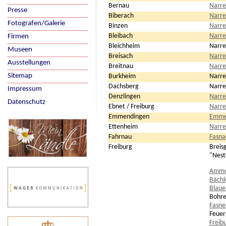
Bernau
Narre
Presse
Biberach
Narre
Fotografen/Galerie
Binzen
Narre
Bleibach
Narre
Firmen
Bleichheim
Narre
Museen
Breisach
Narre
Ausstellungen
Breitnau
Narre
Sitemap
Burkheim
Narre
Dachsberg
Narre
Impressum
Denzlingen
Narre
Datenschutz
Ebnet / Freiburg
Narre
Emmendingen
Emmen
Ettenheim
Narre
Fahrnau
Fasna
Freiburg
Breis
"Nest
Ammo
Bächl
Blaue
Bohre
Fasne
Feuer
Freib