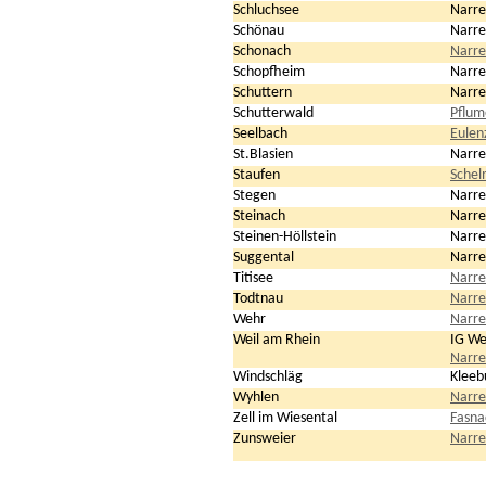
Schluchsee
Narre
Schönau
Narre
Schonach
Narre
Schopfheim
Narre
Schuttern
Narre
Schutterwald
Pflum
Seelbach
Eulen
St.Blasien
Narre
Staufen
Schel
Stegen
Narre
Steinach
Narre
Steinen-Höllstein
Narre
Suggental
Narre
Titisee
Narre
Todtnau
Narre
Wehr
Narre
Weil am Rhein
IG We
Narre
Windschläg
Kleeb
Wyhlen
Narre
Zell im Wiesental
Fasna
Zunsweier
Narre