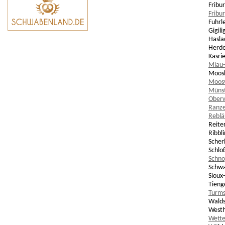
Fribu
Fribu
Fuhrl
Gigili
Hasla
Herde
Käsri
Miau-
Moosk
Moosw
Münst
Oberw
Ranze
Reblä
Reite
Ribbli
Scher
Schlo
Schno
Schwa
Sioux
Tieng
Turms
Wald
Westh
Wett