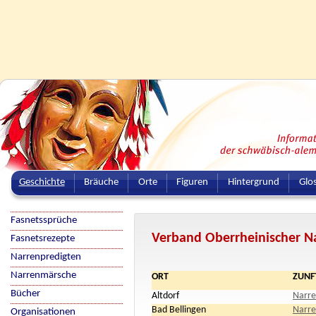
Geschichte
Bräuche
Orte
Figuren
Hintergrund
Glo
Fasnetssprüche
Verband Oberrheinischer N
Fasnetsrezepte
Narrenpredigten
Narrenmärsche
ORT
ZUNF
Bücher
Altdorf
Narre
Bad Bellingen
Narre
Organisationen