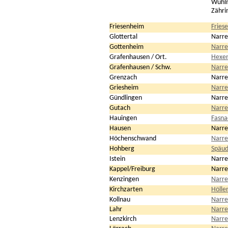
Wühl
Zähri
Friesenheim
Fries
Glottertal
Narren
Gottenheim
Narre
Grafenhausen / Ort.
Hexen
Grafenhausen / Schw.
Narre
Grenzach
Narre
Griesheim
Narre
Gündlingen
Narre
Gutach
Narre
Hauingen
Fasna
Hausen
Narre
Höchenschwand
Narre
Hohberg
Späud
Istein
Narre
Kappel/Freiburg
Narre
Kenzingen
Narre
Kirchzarten
Hölle
Kollnau
Narre
Lahr
Narre
Lenzkirch
Narre