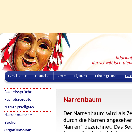
Geschichte
Bräuche
Orte
Figuren
Hintergrund
Glo
Fasnetssprüche
Narrenbaum
Fasnetsrezepte
Narrenpredigten
Der Narrenbaum wird als Z
Narrenmärsche
durch die Narren angesehe
Bücher
Narren" bezeichnet. Das Se
Organisationen