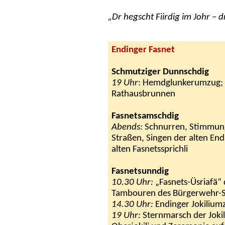
„Dr hegscht Fiirdig im Johr –
Endinger Fasnet
Schmutziger Dunnschdig
19 Uhr
: Hemdglunkerumzug; 
Rathausbrunnen
Fasnetsamschdig
Abends:
Schnurren, Stimmung
Straßen, Singen der alten End
alten Fasnetssprichli
Fasnetsunndig
10.30 Uhr:
„Fasnets-Üsriafä
Tambouren des Bürgerwehr-
14.30 Uhr:
Endinger Jokilium
19 Uhr:
Sternmarsch der Joki