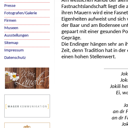
Am westlichen Rande der ale
Presse
Fastnachtslandschaft liegt die
ihren Mauern wird eine Fasnet
Fotografen/Galerie
Eigenheiten aufweist und sich
Firmen
der Baar und am Bodensee unte
Museen
gepaart mit einer gesunden Port
Ausstellungen
Gepräge.
Sitemap
Die Endinger hängen sehr an ih
Zeit, denn Tradition hat in de
Impressum
einen hohen Stellenwert.
Datenschutz
Jok
Jok
Jokili he
Ei, w
Jo
an dr F
an dr F
Jok