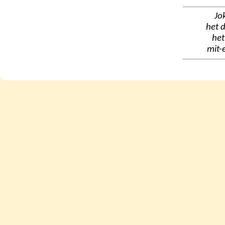
Jok
het d
het
mit-