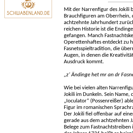
Mit der Narrenfigur des Jokili 
Brauchfiguren am Oberrhein, d
achtzehnte Jahrhundert zurüc
reichen Historie ist die Ending
gefangen. Manch Fastnachtsken
Operettenhaftes entdeckt zu ha
Fasnetsspieltradition, die über
Augen, in denen die Kreativit
Ausdruck kommt.
„z’ Ändinge het mr an dr Fasnet
Wie bei vielen alten Narrenfig
Jokili im Dunkeln. Sein Name, 
„Ioculator“ (Possenreißer) able
Figur im romanischen Sprachr
Der Jokili fiel offenbar auf e
gerade aus dem achtzehnten J
Belege zum Fastnachtstreiben i