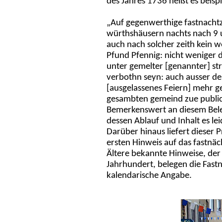
des Jahres 1736 heißt es beisp
„Auf gegenwerthige fastnachtzei
würthshäusern nachts nach 9 u
auch nach solcher zeith kein 
Pfund Pfennig: nicht weniger d
unter gemelter [genannter] str
verbothn seyn: auch ausser de
[ausgelassenes Feiern] mehr g
gesambten gemeind zue publici
Bemerkenswert an diesem Beleg 
dessen Ablauf und Inhalt es lei
Darüber hinaus liefert dieser
ersten Hinweis auf das fastnäc
Ältere bekannte Hinweise, der
Jahrhundert, belegen die Fast
kalendarische Angabe.