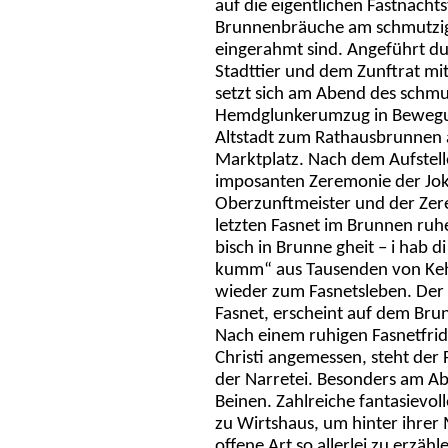
auf die eigentlichen Fastnacht
Brunnenbräuche am schmutzig
eingerahmt sind. Angeführt d
Stadttier und dem Zunftrat m
setzt sich am Abend des schm
Hemdglunkerumzug in Bewegun
Altstadt zum Rathausbrunnen 
Marktplatz. Nach dem Aufstell
imposanten Zeremonie der Joki
Oberzunftmeister und der Zer
letzten Fasnet im Brunnen ruhen
bisch in Brunne gheit – i hab 
kumm“ aus Tausenden von Kehle
wieder zum Fasnetsleben. Der O
Fasnet, erscheint auf dem Brun
Nach einem ruhigen Fasnetfri
Christi angemessen, steht der
der Narretei. Besonders am Abe
Beinen. Zahlreiche fantasievo
zu Wirtshaus, um hinter ihrer
offene Art so allerlei zu erzä