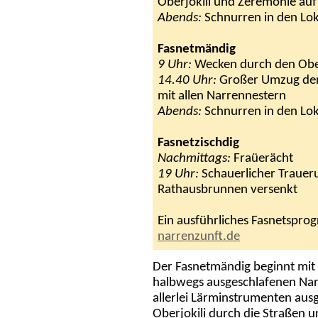
Oberjokili und Zeremonie auf
Abends:
Schnurren in den Lo
Fasnetmändig
9 Uhr:
Wecken durch den Ober
14.40 Uhr:
Großer Umzug der 
mit allen Narrennestern
Abends:
Schnurren in den Lo
Fasnetzischdig
Nachmittags:
Fraüerächt
19 Uhr:
Schauerlicher Traueru
Rathausbrunnen versenkt
Ein ausführliches Fasnetspro
narrenzunft.de
Der Fasnetmändig beginnt mi
halbwegs ausgeschlafenen Narr
allerlei Lärminstrumenten au
Oberjokili durch die Straßen 