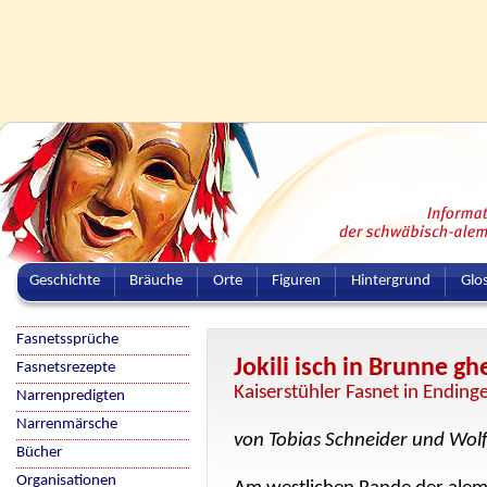
Geschichte
Bräuche
Orte
Figuren
Hintergrund
Glo
Fasnetssprüche
Jokili isch in Brunne ghe
Fasnetsrezepte
Kaiserstühler Fasnet in Ending
Narrenpredigten
Narrenmärsche
von Tobias Schneider und Wol
Bücher
Organisationen