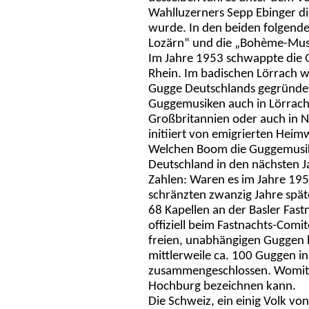
Wahlluzerners Sepp Ebinger d
wurde. In den beiden folgend
Lozärn“ und die „Bohème-Mus
Im Jahre 1953 schwappte die 
Rhein. Im badischen Lörrach wu
Gugge Deutschlands gegründet:
Guggemusiken auch in Lörrachs
Großbritannien oder auch in N
initiiert von emigrierten Hei
Welchen Boom die Guggemusik 
Deutschland in den nächsten J
Zahlen: Waren es im Jahre 195
schränzten zwanzig Jahre spät
68 Kapellen an der Basler Fast
offiziell beim Fastnachts-Comi
freien, unabhängigen Guggen li
mittlerweile ca. 100 Guggen i
zusammengeschlossen. Womit 
Hochburg bezeichnen kann.
Die Schweiz, ein einig Volk vo