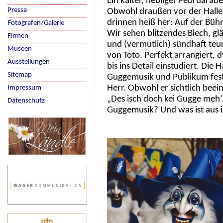
Ein kalter, nebliger Februarab
Presse
Obwohl draußen vor der Halle
drinnen heiß her: Auf der Büh
Fotografen/Galerie
Wir sehen blitzendes Blech, 
Firmen
und (vermutlich) sündhaft teu
Museen
von Toto. Perfekt arrangiert,
Ausstellungen
bis ins Detail einstudiert. Die
Sitemap
Guggemusik und Publikum fest i
Herr. Obwohl er sichtlich beei
Impressum
„Des isch doch kei Gugge meh’
Datenschutz
Guggemusik? Und was ist aus 