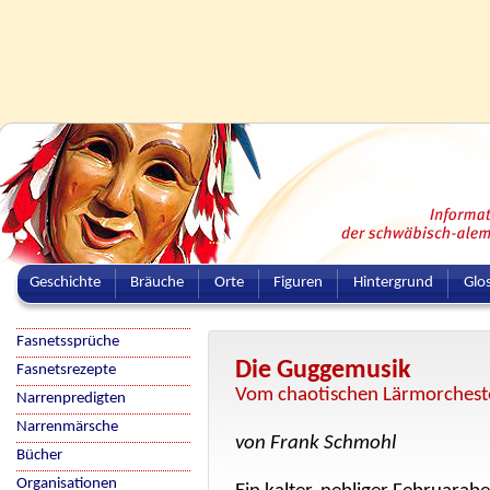
Geschichte
Bräuche
Orte
Figuren
Hintergrund
Glo
Fasnetssprüche
Die Guggemusik
Fasnetsrezepte
Vom chaotischen Lärmorchest
Narrenpredigten
Narrenmärsche
von Frank Schmohl
Bücher
Organisationen