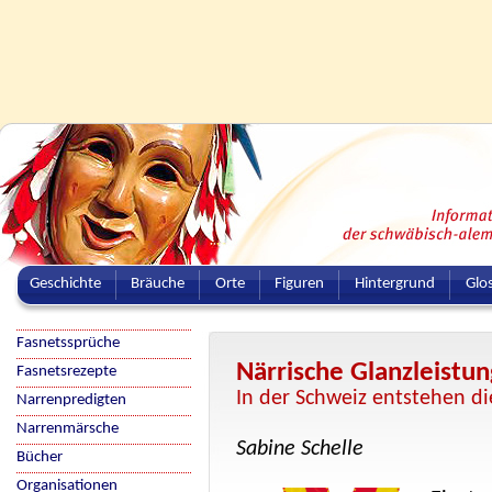
Geschichte
Bräuche
Orte
Figuren
Hintergrund
Glo
Fasnetssprüche
Närrische Glanzleistun
Fasnetsrezepte
In der Schweiz entstehen d
Narrenpredigten
Narrenmärsche
Sabine Schelle
Bücher
Organisationen