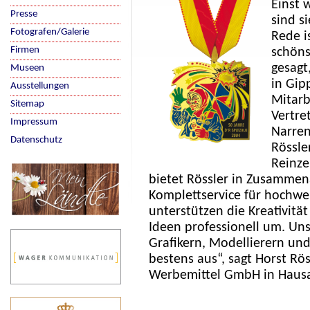
Einst 
Presse
sind s
Fotografen/Galerie
Rede i
Firmen
schöns
gesagt
Museen
in Gip
Ausstellungen
Mitarb
Sitemap
Vertre
Impressum
Narren
Datenschutz
Rössle
Reinze
bietet Rössler in Zusammen
Komplettservice für hochwe
unterstützen die Kreativit
Ideen professionell um. Un
Grafikern, Modellierern und
bestens aus“, sagt Horst Rös
Werbemittel GmbH in Haus