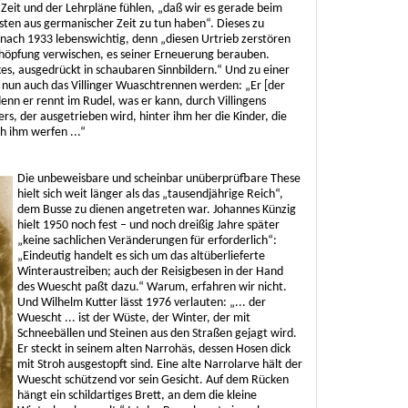
r Zeit und der Lehrpläne fühlen, „daß wir es gerade beim
ten aus germanischer Zeit zu tun haben“. Dieses zu
nach 1933 lebenswichtig, denn „diesen Urtrieb zerstören
chöpfung verwischen, es seiner Erneuerung berauben.
es, ausgedrückt in schaubaren Sinnbildern.“ Und zu einer
 nun auch das Villinger Wuaschtrennen werden: „Er [der
nn er rennt im Rudel, was er kann, durch Villingens
rs, der ausgetrieben wird, hinter ihm her die Kinder, die
h ihm werfen ...“
Die unbeweisbare und scheinbar unüberprüfbare These
hielt sich weit länger als das „tausendjährige Reich“,
dem Busse zu dienen angetreten war. Johannes Künzig
hielt 1950 noch fest – und noch dreißig Jahre später
„keine sachlichen Veränderungen für erforderlich“:
„Eindeutig handelt es sich um das altüberlieferte
Winteraustreiben; auch der Reisigbesen in der Hand
des Wuescht paßt dazu.“ Warum, erfahren wir nicht.
Und Wilhelm Kutter lässt 1976 verlauten: „... der
Wuescht ... ist der Wüste, der Winter, der mit
Schneebällen und Steinen aus den Straßen gejagt wird.
Er steckt in seinem alten Narrohäs, dessen Hosen dick
mit Stroh ausgestopft sind. Eine alte Narrolarve hält der
Wuescht schützend vor sein Gesicht. Auf dem Rücken
hängt ein schildartiges Brett, an dem die kleine