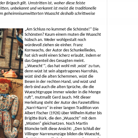
r Brigach gilt. Umstritten ist, woher diese feiste
tten, unbekannt und verkannt ist meist die traditionelle
 dem geheimnisumwitterten Wuascht deshalb schrittweise
„Am Schluss no kummet die Schönste!“ Die
Schönsten? Kaum einem muten die Wuascht
hübsch an. Weder wohlgestalt noch
würdevoll ziehen sie einher. Franz
Kornwachs, der Autor des Schunkelliedes,
hat sich wohl einen Scherz erlaubt, indem er
das Gegenteil des Gesagten meint.
„‚Wuescht’“, das hat wohl mit ‚wüst’ zu tun,
denn wüst ist sein abgetragenes Narrohäs,
wüst sind die alten Schemmen, wüst die
Besen in der rechten Hand, und wüst und
derb sind auch die alten Sprüche, die die
Wueschtgruppe immer wieder in die Menge
ruft“, mutmaßt Gerd Jauch. Mit dieser
Herleitung steht der Autor des Fasnetsfilms
„Narri-Narro“ in einer langen Tradition von
Albert Fischer (1926) über Wilhelm Kutter bis
Brigitte Bürk, die den „Wuascht“ mit dem
„Wüsten“ gleichsetzen. Noch Martin
Blümcke teilt diese Ansicht: „Den Schluß der
Villinger Narrenumzüge bilden die Wuescht,