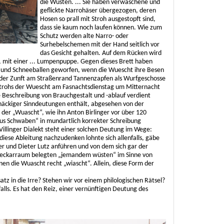
die Wüsten. ... Sie haben verwaschene und
geflickte Narrohäser übergezogen, deren
Hosen so prall mit Stroh ausgestopft sind,
dass sie kaum noch laufen können. Wie zum
Schutz werden alte Narro- oder
Surhebelschemen mit der Hand seitlich vor
das Gesicht gehalten. Auf dem Rücken wird
, mit einer ... Lumpenpuppe. Gegen dieses Brett haben
ne und Schneeballen geworfen, wenn die Wuescht ihre Besen
 der Zunft am Straßenrand Tannenzapfen als Wurfgeschosse
Strohs der Wuescht am Fasnachtsdienstag um Mitternacht
ese Beschreibung von Brauchgestalt und -ablauf verdient
rtnäckiger Sinndeutungen enthält, abgesehen von der
der „Wuascht“, wie ihn Anton Birlinger vor über 120
us Schwaben“ in mundartlich korrekter Schreibung
Villinger Dialekt steht einer solchen Deutung im Wege:
diese Ableitung nachzudenken lohnte sich allenfalls, gäbe
er und Dieter Lutz anführen und von dem sich gar der
Neckarraum belegten „jemandem wüsten“ im Sinne von
en die Wuascht recht „wiascht“. Allein, diese Form der
atz in die Irre? Stehen wir vor einem philologischen Rätsel?
falls. Es hat den Reiz, einer vernünftigen Deutung des