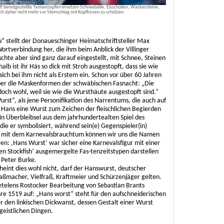
 bereitgestellte Tannenzapfen ersetzen Schneebälle, Eisschollen, Wackersteine;
ch daher nicht mehr vor Steinschlag mit Kopfkissen zu schützen.
“ stellt der Donaueschinger Heimatschriftsteller Max
ortverbindung her, die ihm beim Anblick der Villinger
hte aber sind ganz darauf eingestellt, mit Schnee, Steinen
b ist ihr Häs so dick mit Stroh ausgestopft, dass sie wie
sich bei ihm nicht als Erstem ein. Schon vor über 60 Jahren
über die Maskenformen der schwäbischen Fasnacht: „Die
och wohl, weil sie wie die Wursthäute ausgestopft sind.“
rst“, als jene Personifikation des Narrentums, die auch auf
 Hans eine Wurst zum Zeichen der fleischlichen Begierden
 ein Überbleibsel aus dem jahrhundertealten Spiel des
ie er symbolisiert, während sein(e) Gegenspieler(in)
mit dem Karnevalsbrauchtum können wir uns die Namen
en: ‚Hans Wurst’ war sicher eine Karnevalsfigur mit einer
en Stockfish’ ausgemergelte Fas-tenzeitstypen darstellen
r Peter Burke.
eint dies wohl nicht, darf der Hanswurst, deutscher
paßmacher, Vielfraß, Kraftmeier und Schürzenjäger gelten.
etelens Rostocker Bearbeitung von Sebastian Brants
hre 1519 auf: „Hans worst“ steht für den aufschneiderischen
 den linkischen Dickwanst, dessen Gestalt einer Wurst
 geistlichen Dingen.