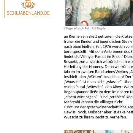
Villinger Wuascht Foto: Ralf Siegele
an Riemen ein Brett getragen, die Krätze
früher die Kinder und Jugendlichen Stei
nach oben hielten. Seit 1976 werden von
bereitgestellt. Mit dem Verbrennen des 
findet die Villinger Fasnet ihr Ende.“ Di
Respekt, zumal sie sich willkürlicher, ha
Herleitung des Namens. Denn wie könnte 
Jahren im zweiten Band seines Werkes „A
festhielt, den „Wüsten“ bezeichnen? Der 
„Wuascht“ ist eben nicht „wiascht“. Über 
es den Plural „Wüescht“, den Albert Walz
Bogen spannen ließe zu dem im oberen 
„einem wüst sagen“ – und „strählen“ könn
Mehrzahl kennen die Villinger nicht.
Führt uns der sprachwissenschaftliche Ans
Gewiss. Noch. Unlösbar aber ist es keines
Wuascht zu ihrem Recht zu verhelfen.