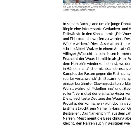
Heimat in der Moderne: Wuaschtjagen heute. Von der Zunft
die von der Stadtjugend vertriebenen Vielfraße brauchen si
Foto: Michael Zimmermann
In seinem Buch „Land um die junge Donau
Rieple eine interessante Gedanken- und W
Fettwänste in den Sinn kommt: „Die Wuesc
und Eisbrocken beworfen zu werden. Deshal
Würste wirken.“ Diese Assoziation stellte 
schrieb Albert Walzer in einem Aufsatz 
Villinger ‚Wüescht’ haben diesen Namen d
Erscheint der Wuascht mithin als „Hans Wu
dem Narrohäs wiederzufinden ist, wo der
in Händen hält? Ist er nichts anderes als
Kampfes der Fasten gegen die Fastnacht, d
spurlos verschwand? „Im Zusammenhang 
einiger berühmter Clownsgestalten erklär
Wurst, während ‚Pickelherring’ und ‚Stev
sollen“, vermutet der englische Historike
Die schlechteste Deutung des Wuascht sch
Prototyp der komischen Figur, doch als S
Erstmals taucht sein Name in Hans von G
Bestseller „Das Narrenschiff“ aus dem Ja
Narren. Meist meint die Bezeichnung aber
gleicht, den Narren auch in geistigen wie