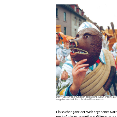
Der Wuaschtvaddr fühlt sich bärenstark, wenn er seine B
umgebunden hat. Foto: Michael Zimmermann
Ein solcher ganz der Welt ergebener Narr 
uns in Aixheim, unweit von Villingen – u