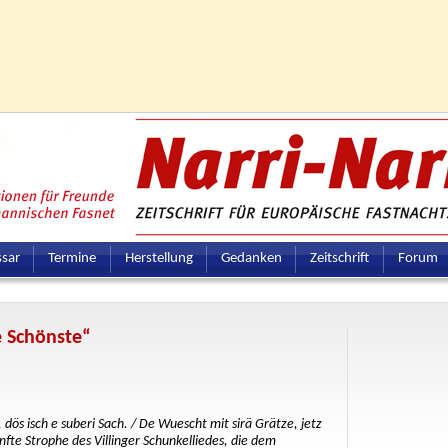
ssar
Termine
Herstellung
Gedanken
Zeitschrift
Forum
 Schönste“
dös isch e suberi Sach. / De Wuescht mit sirä Grätze, jetz
ünfte Strophe des Villinger Schunkelliedes, die dem