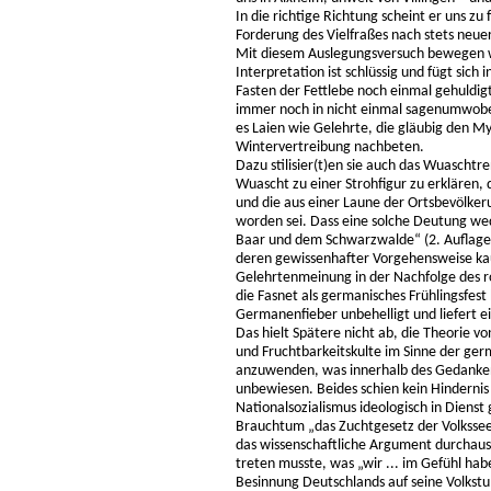
In die richtige Richtung scheint er uns z
Forderung des Vielfraßes nach stets neue
Mit diesem Auslegungsversuch bewegen wi
Interpretation ist schlüssig und fügt sich 
Fasten der Fettlebe noch einmal gehuldigt
immer noch in nicht einmal sagenumwoben
es Laien wie Gelehrte, die gläubig den M
Wintervertreibung nachbeten.
Dazu stilisier(t)en sie auch das Wuaschtre
Wuascht zu einer Strohfigur zu erklären,
und die aus einer Laune der Ortsbevölk
worden sei. Dass eine solche Deutung wed
Baar und dem Schwarzwalde“ (2. Auflage,
deren gewissenhafter Vorgehensweise kaum
Gelehrtenmeinung in der Nachfolge des r
die Fasnet als germanisches Frühlingsfest
Germanenfieber unbehelligt und liefert 
Das hielt Spätere nicht ab, die Theorie v
und Fruchtbarkeitskulte im Sinne der ge
anzuwenden, was innerhalb des Gedanken
unbewiesen. Beides schien kein Hindernis
Nationalsozialismus ideologisch in Diens
Brauchtum „das Zuchtgesetz der Volkssee
das wissenschaftliche Argument durchaus
treten musste, was „wir ... im Gefühl ha
Besinnung Deutschlands auf seine Volkst