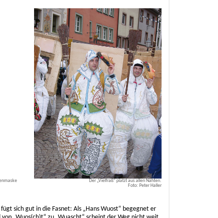
ärenmaske
Der „Vielfraß“ platzt aus allen Nähten.
Foto: Peter Haller
fügt sich gut in die Fasnet: Als „Hans Wuost“ begegnet er
nd von „Wuos(ch)t“ zu „Wuascht“ scheint der Weg nicht weit.