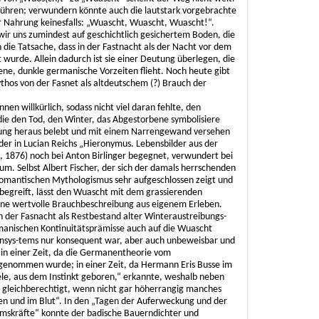
u führen; verwundern könnte auch die lautstark vorgebrachte
r Nahrung keinesfalls: „Wuascht, Wuascht, Wuascht!“.
r uns zumindest auf geschichtlich gesichertem Boden, die
in die Tatsache, dass in der Fastnacht als der Nacht vor dem
 wurde. Allein dadurch ist sie einer Deutung überlegen, die
e, dunkle germanische Vorzeiten flieht. Noch heute gibt
ythos von der Fasnet als altdeutschem (?) Brauch der
nnen willkürlich, sodass nicht viel daran fehlte, den
 die den Tod, den Winter, das Abgestorbene symbolisiere
erung heraus belebt und mit einem Narrengewand versehen
er in Lucian Reichs „Hieronymus. Lebensbilder aus der
 1876) noch bei Anton Birlinger begegnet, verwundert bei
. Selbst Albert Fischer, der sich der damals herrschenden
omantischen Mythologismus sehr aufgeschlossen zeigt und
 begreift, lässt den Wuascht mit dem grassierenden
eine wertvolle Brauchbeschreibung aus eigenem Erleben.
on der Fasnacht als Restbestand alter Winteraustreibungs-
rmanischen Kontinuitätsprämisse auch auf die Wuascht
sys-tems nur konsequent war, aber auch unbeweisbar und
 in einer Zeit, da die Germanentheorie vom
t genommen wurde; in einer Zeit, da Hermann Eris Busse im
le, aus dem Instinkt geboren,“ erkannte, weshalb neben
 gleichberechtigt, wenn nicht gar höherrangig manches
ben und im Blut“. In den „Tagen der Auferweckung und der
umskräfte“ konnte der badische Bauerndichter und