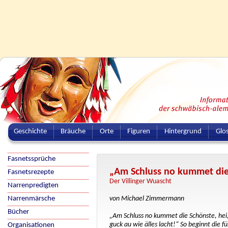
Geschichte
Bräuche
Orte
Figuren
Hintergrund
Glo
Fasnetssprüche
„Am Schluss no kummet die
Fasnetsrezepte
Der Villinger Wuascht
Narrenpredigten
Narrenmärsche
von Michael Zimmermann
Bücher
„Am Schluss no kummet die Schönste, hei, 
guck au wie älles lacht!“ So beginnt die f
Organisationen