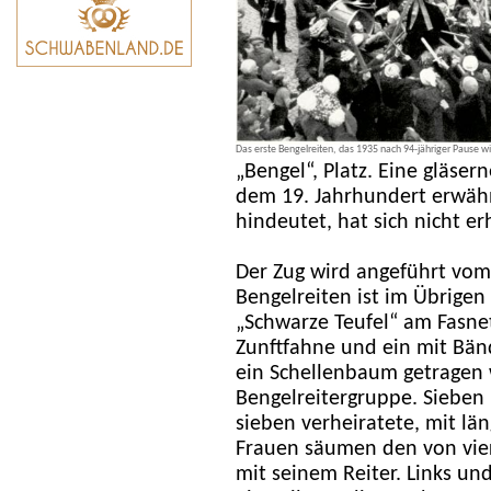
Das erste Bengelreiten, das 1935 nach 94-jähriger Pause w
„Bengel“, Platz. Eine gläser
dem 19. Jahrhundert erwähn
hindeutet, hat sich nicht er
Der Zug wird angeführt vom
Bengelreiten ist im Übrigen
„Schwarze Teufel“ am Fasnet
Zunftfahne und ein mit Bän
ein Schellenbaum getragen 
Bengelreitergruppe. Sieben 
sieben verheiratete, mit l
Frauen säumen den von vier
mit seinem Reiter. Links u