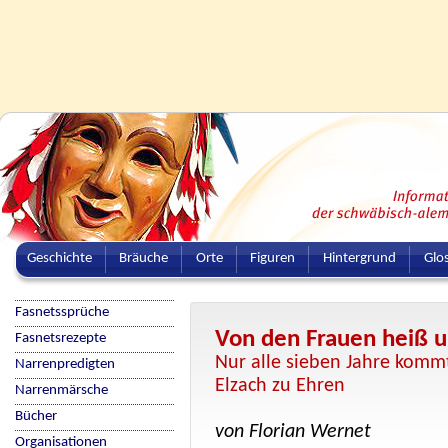
Geschichte
Bräuche
Orte
Figuren
Hintergrund
Glo
Fasnetssprüche
Von den Frauen heiß 
Fasnetsrezepte
Nur alle sieben Jahre komm
Narrenpredigten
Elzach zu Ehren
Narrenmärsche
Bücher
von Florian Wernet
Organisationen