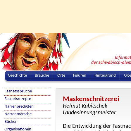
Geschichte
Bräuche
Orte
Figuren
Hintergrund
Glo
Fasnetssprüche
Maskenschnitzerei
Fasnetsrezepte
Helmut Kubitschek
Narrenpredigten
Landesinnungsmeister
Narrenmärsche
Bücher
Die Entwicklung der Fastnac
Organisationen