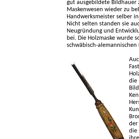
gut ausgebildete Bildhauer 
Maskenwesen wieder zu bele
Handwerksmeister selber in 
Nicht selten standen sie au
Neugründung und Entwicklun
bei. Die Holzmaske wurde s
schwäbisch-alemannischen 
Auc
Fas
Hol
die
Bil
Ken
Her
Kun
Bro
der
die
ihr