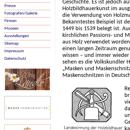
Geschichte. Es ist jedoch au
Presse
Holzbildhauerkunst im ausg
Fotografen/Galerie
die Verwendung von Holzm
Firmen
Bekanntestes Beispiel ist d
1449 bis 1539 belegt ist. A
Museen
kirchlichen Passions- und 
Ausstellungen
aus Holz verwendet worden
Sitemap
einen langen Zeitraum genu
Impressum
wissen – und immer wieder 
Datenschutz
sehen es die Volkskundler 
„Masken und Maskenschnitze
Maskenschnitzen in Deutschl
Re
b
vi
da
un
Ge
ka