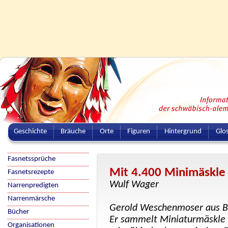
Geschichte
Bräuche
Orte
Figuren
Hintergrund
Glo
Fasnetssprüche
Mit 4.400 Minimäskle
Fasnetsrezepte
Wulf Wager
Narrenpredigten
Narrenmärsche
Gerold Weschenmoser aus Bie
Bücher
Er sammelt Miniaturmäskle
Organisationen