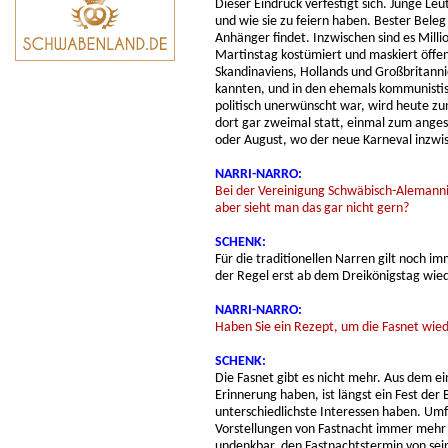
Dieser Eindruck verfestigt sich. Junge Le
und wie sie zu feiern haben. Bester Bele
Anhänger findet. Inzwischen sind es Mil
Martinstag kostümiert und maskiert öffen
Skandinaviens, Hollands und Großbritanni
kannten, und in den ehemals kommunistis
politisch unerwünscht war, wird heute z
dort gar zweimal statt, einmal zum ange
oder August, wo der neue Karneval inzwi
NARRI-NARRO:
Bei der Vereinigung Schwäbisch-Alemann
aber sieht man das gar nicht gern?
SCHENK:
Für die traditionellen Narren gilt noch im
der Regel erst ab dem Dreikönigstag wiede
NARRI-NARRO:
Haben Sie ein Rezept, um die Fasnet wie
SCHENK:
Die Fasnet gibt es nicht mehr. Aus dem ein
Erinnerung haben, ist längst ein Fest der
unterschiedlichste Interessen haben. Umf
Vorstellungen von Fastnacht immer mehr u
undenkbar, den Fastnachtstermin von se