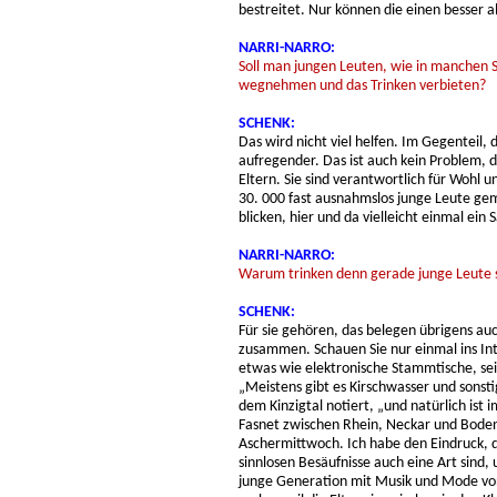
bestreitet. Nur können die einen besser 
NARRI-NARRO:
Soll man jungen Leuten, wie in manchen St
wegnehmen und das Trinken verbieten?
SCHENK:
Das wird nicht viel helfen. Im Gegenteil,
aufregender. Das ist auch kein Problem, d
Eltern. Sie sind verantwortlich für Wohl 
30. 000 fast ausnahmslos junge Leute geme
blicken, hier und da vielleicht einmal ein 
NARRI-NARRO:
Warum trinken denn gerade junge Leute s
SCHENK:
Für sie gehören, das belegen übrigens auc
zusammen. Schauen Sie nur einmal ins Inte
etwas wie elektronische Stammtische, sei
„Meistens gibt es Kirschwasser und sonst
dem Kinzigtal notiert, „und natürlich ist 
Fasnet zwischen Rhein, Neckar und Bodens
Aschermittwoch. Ich habe den Eindruck, da
sinnlosen Besäufnisse auch eine Art sind,
junge Generation mit Musik und Mode vo