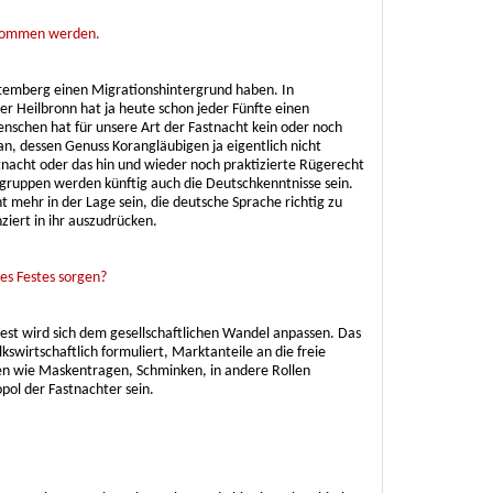
n kommen werden.
ttemberg einen Migrationshintergrund haben. In
r Heilbronn hat ja heute schon jeder Fünfte einen
enschen hat für unsere Art der Fastnacht kein oder noch
an, dessen Genuss Korangläubigen ja eigentlich nicht
astnacht oder das hin und wieder noch praktizierte Rügerecht
gruppen werden künftig auch die Deutschkenntnisse sein.
ehr in der Lage sein, die deutsche Sprache richtig zu
ziert in ihr auszudrücken.
es Festes sorgen?
Fest wird sich dem gesellschaftlichen Wandel anpassen. Das
lkswirtschaftlich formuliert, Marktanteile an die freie
men wie Maskentragen, Schminken, in andere Rollen
pol der Fastnachter sein.