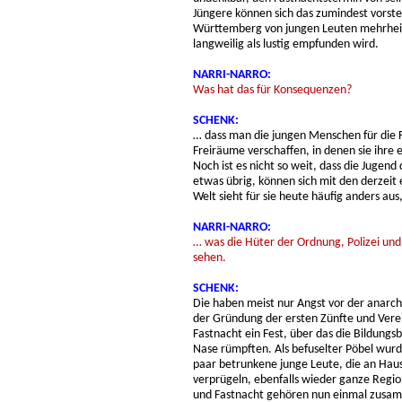
Jüngere können sich das zumindest vorstel
Württemberg von jungen Leuten mehrheitl
langweilig als lustig empfunden wird.
NARRI-NARRO:
Was hat das für Konsequenzen?
SCHENK:
… dass man die jungen Menschen für die 
Freiräume verschaffen, in denen sie ihre
Noch ist es nicht so weit, dass die Jugend
etwas übrig, können sich mit den derzeit
Welt sieht für sie heute häufig anders au
NARRI-NARRO:
… was die Hüter der Ordnung, Polizei un
sehen.
SCHENK:
Die haben meist nur Angst vor der anarchi
der Gründung der ersten Zünfte und Verei
Fastnacht ein Fest, über das die Bildungsb
Nase rümpften. Als befuselter Pöbel wurd
paar betrunkene junge Leute, die an Haus
verprügeln, ebenfalls wieder ganze Regio
und Fastnacht gehören nun einmal zusamm