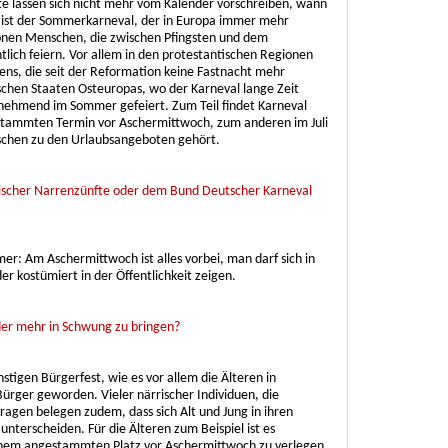
ute lassen sich nicht mehr vom Kalender vorschreiben, wann
g ist der Sommerkarneval, der in Europa immer mehr
lionen Menschen, die zwischen Pfingsten und dem
tlich feiern. Vor allem in den protestantischen Regionen
ens, die seit der Reformation keine Fastnacht mehr
chen Staaten Osteuropas, wo der Karneval lange Zeit
unehmend im Sommer gefeiert. Zum Teil findet Karneval
stammten Termin vor Aschermittwoch, zum anderen im Juli
schen zu den Urlaubsangeboten gehört.
ischer Narrenzünfte oder dem Bund Deutscher Karneval
mer: Am Aschermittwoch ist alles vorbei, man darf sich in
r kostümiert in der Öffentlichkeit zeigen.
der mehr in Schwung zu bringen?
stigen Bürgerfest, wie es vor allem die Älteren in
 Bürger geworden. Vieler närrischer Individuen, die
ragen belegen zudem, dass sich Alt und Jung in ihren
nterscheiden. Für die Älteren zum Beispiel ist es
inem angestammten Platz vor Aschermittwoch zu verlegen,