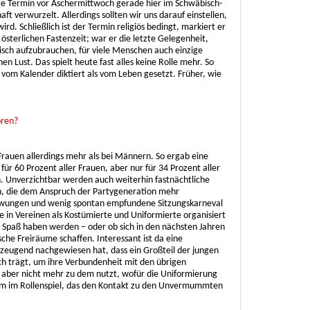
mte Termin vor Aschermittwoch gerade hier im Schwäbisch-
aft verwurzelt. Allerdings sollten wir uns darauf einstellen,
d. Schließlich ist der Termin religiös bedingt, markiert er
österlichen Fastenzeit; war er die letzte Gelegenheit,
isch aufzubrauchen, für viele Menschen auch einzige
en Lust. Das spielt heute fast alles keine Rolle mehr. So
vom Kalender diktiert als vom Leben gesetzt. Früher, wie
ören?
Frauen allerdings mehr als bei Männern. So ergab eine
r 60 Prozent aller Frauen, aber nur für 34 Prozent aller
 Unverzichtbar werden auch weiterhin fastnächtliche
, die dem Anspruch der Partygeneration mehr
zwungen und wenig spontan empfundene Sitzungskarneval
ie in Vereinen als Kostümierte und Uniformierte organisiert
en Spaß haben werden – oder ob sich in den nächsten Jahren
che Freiräume schaffen. Interessant ist da eine
rzeugend nachgewiesen hat, dass ein Großteil der jungen
ch trägt, um ihre Verbundenheit mit den übrigen
 aber nicht mehr zu dem nutzt, wofür die Uniformierung
um im Rollenspiel, das den Kontakt zu den Unvermummten