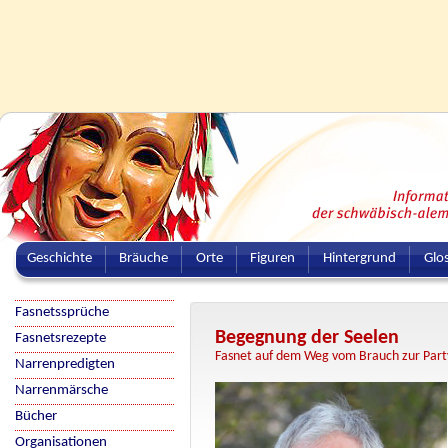
Geschichte
Bräuche
Orte
Figuren
Hintergrund
Glo
Fasnetssprüche
Begegnung der Seelen
Fasnetsrezepte
Fasnet auf dem Weg vom Brauch zur Part
Narrenpredigten
Narrenmärsche
Bücher
Organisationen