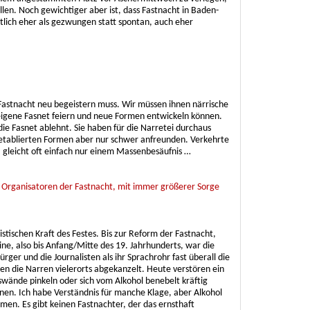
len. Noch gewichtiger aber ist, dass Fastnacht in Baden-
ich eher als gezwungen statt spontan, auch eher
Fastnacht neu begeistern muss. Wir müssen ihnen närrische
 eigene Fasnet feiern und neue Formen entwickeln können.
 die Fasnet ablehnt. Sie haben für die Narretei durchaus
 etablierten Formen aber nur schwer anfreunden. Verkehrte
s, gleicht oft einfach nur einem Massenbesäufnis …
d Organisatoren der Fastnacht, mit immer größerer Sorge
stischen Kraft des Festes. Bis zur Reform der Fastnacht,
ne, also bis Anfang/Mitte des 19. Jahrhunderts, war die
ürger und die Journalisten als ihr Sprachrohr fast überall die
en die Narren vielerorts abgekanzelt. Heute verstören ein
wände pinkeln oder sich vom Alkohol benebelt kräftig
nen. Ich habe Verständnis für manche Klage, aber Alkohol
en. Es gibt keinen Fastnachter, der das ernsthaft