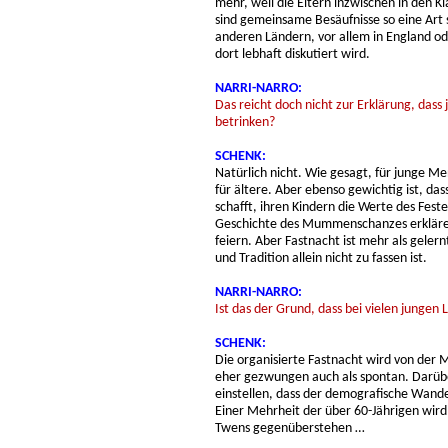
mehr, weil die Eltern inzwischen in den 
sind gemeinsame Besäufnisse so eine Art s
anderen Ländern, vor allem in England od
dort lebhaft diskutiert wird.
NARRI-NARRO:
Das reicht doch nicht zur Erklärung, dass
betrinken?
SCHENK:
Natürlich nicht. Wie gesagt, für junge 
für ältere. Aber ebenso gewichtig ist, das
schafft, ihren Kindern die Werte des Feste
Geschichte des Mummenschanzes erklären
feiern. Aber Fastnacht ist mehr als gelern
und Tradition allein nicht zu fassen ist.
NARRI-NARRO:
Ist das der Grund, dass bei vielen jungen 
SCHENK:
Die organisierte Fastnacht wird von der 
eher gezwungen auch als spontan. Darübe
einstellen, dass der demografische Wande
Einer Mehrheit der über 60-Jährigen wird
Twens gegenüberstehen …