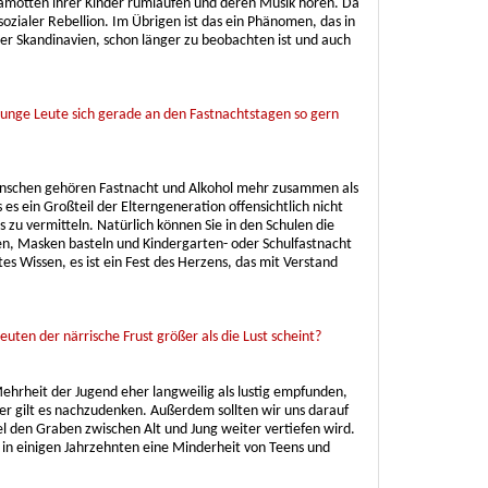
Klamotten ihrer Kinder rumlaufen und deren Musik hören. Da
ozialer Rebellion. Im Übrigen ist das ein Phänomen, das in
er Skandinavien, schon länger zu beobachten ist und auch
 junge Leute sich gerade an den Fastnachtstagen so gern
Menschen gehören Fastnacht und Alkohol mehr zusammen als
s es ein Großteil der Elterngeneration offensichtlich nicht
s zu vermitteln. Natürlich können Sie in den Schulen die
, Masken basteln und Kindergarten- oder Schulfastnacht
tes Wissen, es ist ein Fest des Herzens, das mit Verstand
Leuten der närrische Frust größer als die Lust scheint?
Mehrheit der Jugend eher langweilig als lustig empfunden,
r gilt es nachzudenken. Außerdem sollten wir uns darauf
l den Graben zwischen Alt und Jung weiter vertiefen wird.
 in einigen Jahrzehnten eine Minderheit von Teens und