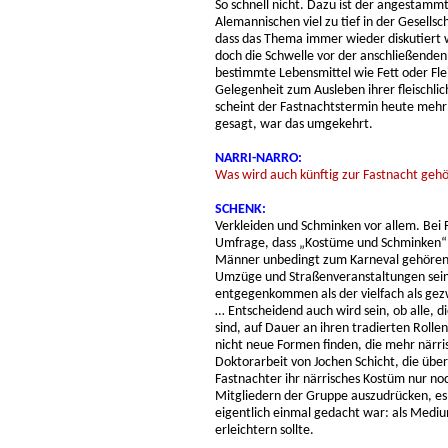
So schnell nicht. Dazu ist der angestam
Alemannischen viel zu tief in der Gesellsch
dass das Thema immer wieder diskutiert wir
doch die Schwelle vor der anschließenden 
bestimmte Lebensmittel wie Fett oder Fle
Gelegenheit zum Ausleben ihrer fleischlich
scheint der Fastnachtstermin heute mehr 
gesagt, war das umgekehrt.
NARRI-NARRO:
Was wird auch künftig zur Fastnacht geh
SCHENK:
Verkleiden und Schminken vor allem. Bei 
Umfrage, dass „Kostüme und Schminken“ fü
Männer unbedingt zum Karneval gehören.
Umzüge und Straßenveranstaltungen sein
entgegenkommen als der vielfach als ge
… Entscheidend auch wird sein, ob alle, d
sind, auf Dauer an ihren tradierten Roll
nicht neue Formen finden, die mehr närris
Doktorarbeit von Jochen Schicht, die übe
Fastnachter ihr närrisches Kostüm nur no
Mitgliedern der Gruppe auszudrücken, es
eigentlich einmal gedacht war: als Medi
erleichtern sollte.