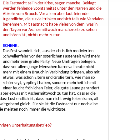
Die Fastnacht sei in der Krise, sagen manche. Beklagt
werden fehlende Spontaneität unter den Narren und die
Abkehr vom Brauch. Vor allem aber laut feiernde
Jugendliche, die zu viel trinken und sich teils wie Vandalen
benehmen. Mit Fastnacht habe vieles von dem, was in
den Tagen vor Aschermittwoch mancherorts zu sehen
und hören ist, nichts mehr zu tun.
SCHENK
:
Das Fest wandelt sich, aus der christlich motivierten
Schwellenfeier vor der österlichen Fastenzeit wird mehr
und mehr eine große Party. Neue Umfragen belegen,
dass vor allem junge Menschen Karneval heute nicht
mehr mit einem Brauch in Verbindung bringen, also mit
etwas, was schon Eltern und Großeltern, wie man so
schön sagt, gepflegt haben, sondern mehrheitlich mit
einer feucht-fröhlichen Feier, die gute Laune garantiert.
 aber etwas mit Aschermittwoch zu tun hat, dass er die
ss Lust endlich ist, dass man nicht ewig feiern kann, all
eitgehend gleich. Für sie ist die Fastnacht nur noch eine
die meisten noch immer die wichtigste.
jährigen Unterhaltungsbetrieb?