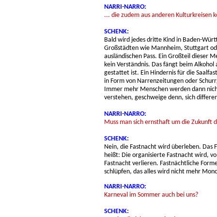
NARRI-NARRO:
... die zudem aus anderen Kulturkreise
SCHENK:
Bald wird jedes dritte Kind in Baden-Wür
Großstädten wie Mannheim, Stuttgart ode
ausländischen Pass. Ein Großteil dieser M
kein Verständnis. Das fängt beim Alkohol 
gestattet ist. Ein Hindernis für die Saalf
in Form von Narrenzeitungen oder Schurr
Immer mehr Menschen werden dann nicht m
verstehen, geschweige denn, sich differen
NARRI-NARRO:
Muss man sich ernsthaft um die Zukunft d
SCHENK:
Nein, die Fastnacht wird überleben. Das 
heißt: Die organisierte Fastnacht wird, vo
Fastnacht verlieren. Fastnächtliche For
schlüpfen, das alles wird nicht mehr Mono
NARRI-NARRO:
Karneval im Sommer auch bei uns?
SCHENK: