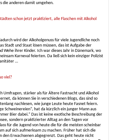
als die anderen damit umgehen.
ädten schon jetzt praktiziert, alle Flaschen mit Alkohol
 dadurch wird der Alkoholgenuss für viele Jugendliche noch
as Stadt und Staat lösen müssen, das ist Aufgabe der
und Wehe ihrer Kinder. Ich war dieses Jahr in Dänemark, wo
insam Karneval feierten. Da ließ sich kein einziger Polizist
Sanitäter …
o viel?
h Umfragen, stärker als für Ältere Fastnacht und Alkohol
rnet, da können Sie in verschiedenen Blogs, das sind so
tenlang nachlesen, wie junge Leute heute Fasnet feiern.
ige Schweinereien“, hat da kürzlich ein junger Mann aus
immer Bier dabei.” Das ist keine exotische Beschreibung der
ee, sondern praktizierter Alltag an den Tagen vor
ss für die Jugend von heute die für die meisten scheinbar
 um auf sich aufmerksam zu machen. Früher hat sich die
n den Erwachsenen abgegrenzt. Das geht heute nicht