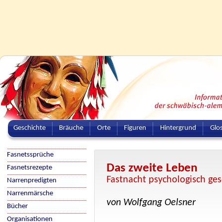
Geschichte
Bräuche
Orte
Figuren
Hintergrund
Glo
Fasnetssprüche
Das zweite Leben
Fasnetsrezepte
Fastnacht psychologisch ge
Narrenpredigten
Narrenmärsche
von Wolfgang Oelsner
Bücher
Organisationen