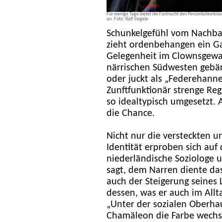
Für wenige Tage bietet die Fastnacht den Persönlichkeitsta
an. Foto: Ralf Siegele
Schunkelgefühl vom Nachbar
zieht ordenbehangen ein Ga
Gelegenheit im Clownsgewa
närrischen Südwesten gebär
oder juckt als „Federehanne
Zunftfunktionär strenge Reg
so idealtypisch umgesetzt. 
die Chance.
Nicht nur die versteckten u
Identität erproben sich auf
niederländische Soziologe 
sagt, dem Narren diente das
auch der Steigerung seines 
dessen, was er auch im Allta
„Unter der sozialen Oberhau
Chamäleon die Farbe wechsel