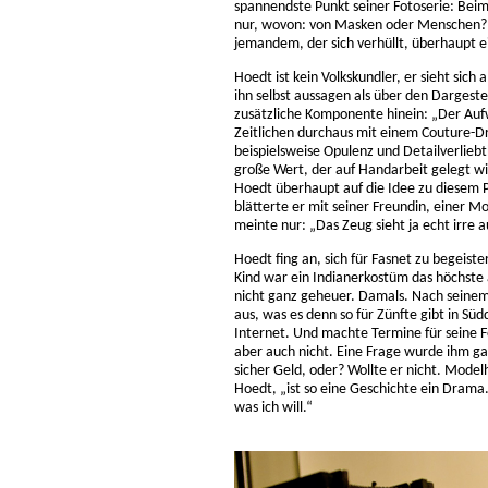
spannendste Punkt seiner Fotoserie: Beim 
nur, wovon: von Masken oder Menschen? M
jemandem, der sich verhüllt, überhaupt e
Hoedt ist kein Volkskundler, er sieht sich
ihn selbst aussagen als über den Dargeste
zusätzliche Komponente hinein: „Der Aufwa
Zeitlichen durchaus mit einem Couture-Dr
beispielsweise Opulenz und Detailverlie
große Wert, der auf Handarbeit gelegt w
Hoedt überhaupt auf die Idee zu diesem P
blätterte er mit seiner Freundin, einer M
meinte nur: „Das Zeug sieht ja echt irre a
Hoedt fing an, sich für Fasnet zu begeiste
Kind war ein Indianerkostüm das höchste 
nicht ganz geheuer. Damals. Nach seinem
aus, was es denn so für Zünfte gibt in S
Internet. Und machte Termine für seine F
aber auch nicht. Eine Frage wurde ihm ga
sicher Geld, oder? Wollte er nicht. Model
Hoedt, „ist so eine Geschichte ein Dram
was ich will.“