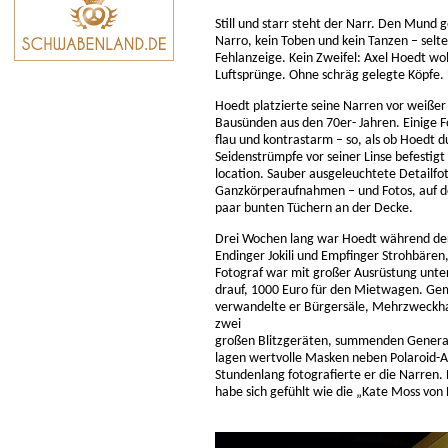
Still und starr steht der Narr. Den Mund g
Narro, kein Toben und kein Tanzen – selt
Fehlanzeige. Kein Zweifel: Axel Hoedt wol
Luftsprünge. Ohne schräg gelegte Köpfe.
Hoedt platzierte seine Narren vor weißer
Bausünden aus den 70er- Jahren. Einige 
flau und kontrastarm – so, als ob Hoedt 
Seidenstrümpfe vor seiner Linse befestigt 
location. Sauber ausgeleuchtete Detailfo
Ganzkörperaufnahmen – und Fotos, auf den
paar bunten Tüchern an der Decke.
Drei Wochen lang war Hoedt während der
Endinger Jokili und Empfinger Strohbären
Fotograf war mit großer Ausrüstung unter
drauf, 1000 Euro für den Mietwagen. Ge
verwandelte er Bürgersäle, Mehrzweckhal
zwei
großen Blitzgeräten, summenden Generat
lagen wertvolle Masken neben Polaroid-
Stundenlang fotografierte er die Narren.
habe sich gefühlt wie die „Kate Moss von