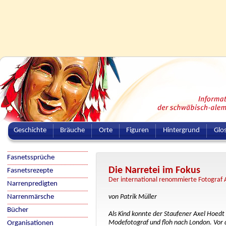
Geschichte
Bräuche
Orte
Figuren
Hintergrund
Glo
Fasnetssprüche
Die Narretei im Fokus
Fasnetsrezepte
Der international renommierte Fotograf 
Narrenpredigten
Narrenmärsche
von Patrik Müller
Bücher
Als Kind konnte der Staufener Axel Hoedt
Modefotograf und floh nach London. Vor d
Organisationen