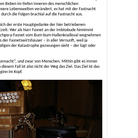
vom Beben im tiefen Inneren des menschlichen
ere Lebenswelten verändert, es hat mit der Fastnacht
r durch die Folgen brachial auf die Fastnacht aus.
 sich der erste Hauptgedanke der hier betriebenen
tzeit: Wer als Narr Fasnet an der Imbissbude hinnimmt
 Maschgera-Fasnet vom Bum-bum-Hallenknalleval wegnehmen
 der Fasnetswirtshäuser – in aller Vernunft, weil ja
lustigen der Katastrophe gezwungen sieht – der lügt oder
 „gemacht“, und zwar von Menschen. Mithin gibt es immer
diesem Fall ist also nicht der Weg das Ziel. Das Ziel ist das
ginn im Kopf.