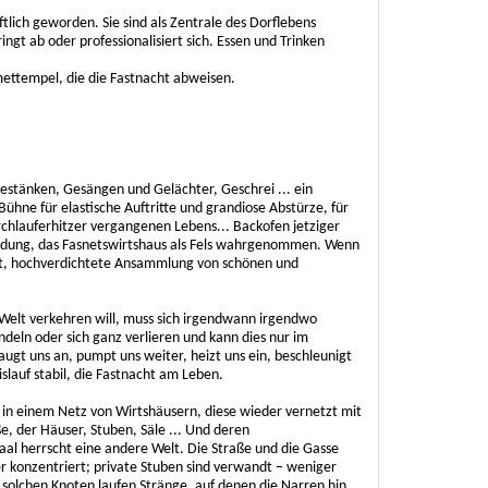
tlich geworden. Sie sind als Zentrale des Dorflebens
ngt ab oder professionalisiert sich. Essen und Trinken
ettempel, die die Fastnacht abweisen.
estänken, Gesängen und Gelächter, Geschrei ... ein
Bühne für elastische Auftritte und grandiose Abstürze, für
hlauferhitzer vergangenen Lebens... Backofen jetziger
randung, das Fasnetswirtshaus als Fels wahrgenommen. Wenn
at, hochverdichtete Ansammlung von schönen und
Welt verkehren will, muss sich irgendwann irgendwo
deln oder sich ganz verlieren und kann dies nur im
ugt uns an, pumpt uns weiter, heizt uns ein, beschleunigt
islauf stabil, die Fastnacht am Leben.
 in einem Netz von Wirtshäusern, diese wieder vernetzt mit
e, der Häuser, Stuben, Säle ... Und deren
al herrscht eine andere Welt. Die Straße und die Gasse
er konzentriert; private Stuben sind verwandt – weniger
n solchen Knoten laufen Stränge, auf denen die Narren hin