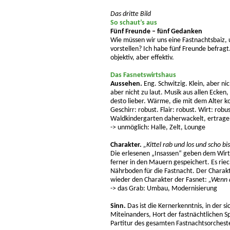
Das dritte Bild
So schaut’s aus
Fünf Freunde – fünf Gedanken
Wie müssen wir uns eine Fastnachtsbaiz,
vorstellen? Ich habe fünf Freunde befragt.
objektiv, aber effektiv.
Das Fasnetswirtshaus
Aussehen.
Eng. Schwitzig. Klein, aber nic
aber nicht zu laut. Musik aus allen Ecke
desto lieber. Wärme, die mit dem Alter k
Geschirr: robust. Flair: robust. Wirt: rob
Waldkindergarten daherwackelt, ertrage
-> unmöglich: Halle, Zelt, Lounge
Charakter.
„Kittel rab und los und scho b
Die erlesenen „Insassen“ geben dem Wirts
ferner in den Mauern gespeichert. Es riec
Nährboden für die Fastnacht. Der Charak
wieder den Charakter der Fasnet:
„Wenn d
-> das Grab: Umbau, Modernisierung
Sinn.
Das ist die Kernerkenntnis, in der si
Miteinanders, Hort der fastnächtlichen 
Partitur des gesamten Fastnachtsorchest