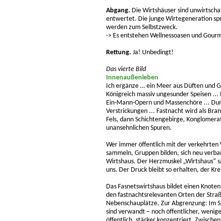
Abgang.
Die Wirtshäuser sind unwirtschaf
entwertet. Die junge Wirtegeneration spri
werden zum Selbstzweck.
-> Es entstehen Wellnessoasen und Gourm
Rettung.
Ja! Unbedingt!
Das vierte Bild
Innenaußenleben
Ich ergänze … ein Meer aus Düften und G
Königreich massiv ungesunder Speisen ... 
Ein-Mann-Opern und Massenchöre ... Durc
Verstrickungen ... Fastnacht wird als B
Fels, dann Schichtengebirge, Konglomer
unansehnlichen Spuren.
Wer immer öffentlich mit der verkehrten 
sammeln, Gruppen bilden, sich neu verban
Wirtshaus. Der Herzmuskel „Wirtshaus“ sa
uns. Der Druck bleibt so erhalten, der Kre
Das Fasnetswirtshaus bildet einen Knoten
den fastnachtsrelevanten Orten der Straß
Nebenschauplätze. Zur Abgrenzung: Im Sa
sind verwandt – noch öffentlicher, wenig
öffentlich, stärker konzentriert. Zwische