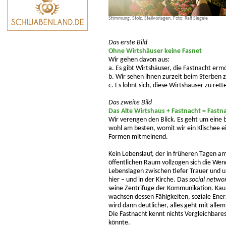
Stimmung, Stolz, Steilvorlagen. Foto: Ralf Siegele
Das erste Bild
Ohne Wirtshäuser keine Fasnet
Wir gehen davon aus:
a. Es gibt Wirtshäuser, die Fastnacht erm
b. Wir sehen ihnen zurzeit beim Sterben z
c. Es lohnt sich, diese Wirtshäuser zu rett
Das zweite Bild
Das Alte Wirtshaus + Fastnacht = Fastn
Wir verengen den Blick. Es geht um eine 
wohl am besten, womit wir ein Klischee 
Formen mitmeinend.
Kein Lebenslauf, der in früheren Tagen a
öffentlichen Raum vollzogen sich die Wen
Lebenslagen zwischen tiefer Trauer und u
hier – und in der Kirche. Das
social netwo
seine Zentrifuge der Kommunikation. Kaum
wachsen dessen Fähigkeiten, soziale Ener
wird dann deutlicher, alles geht mit allem
Die Fastnacht kennt nichts Vergleichbares
könnte.