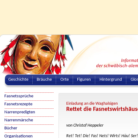
Geschichte
Bräuche
Orte
Figuren
Hintergrund
Glo
Fasnetssprüche
Einladung an die Waghalsigen
Fasnetsrezepte
Rettet die Fasnetswirtshäus
Narrenpredigten
Narrenmärsche
von Christof Heppeler
Bücher
Ret! Tet! Die! Fas! Nets! Wirts! Häu! Ser!
Organisationen