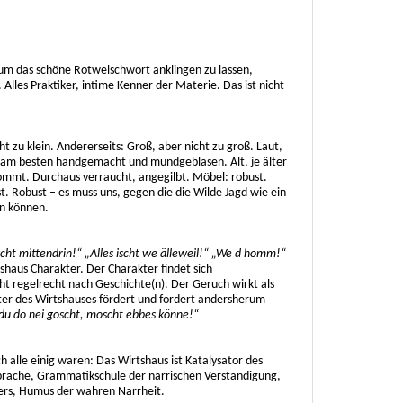
 um das schöne Rotwelschwort anklingen zu lassen,
 Alles Praktiker, intime Kenner der Materie. Das ist nicht
ht zu klein. Andererseits: Groß, aber nicht zu groß. Laut,
n, am besten handgemacht und mundgeblasen. Alt, je älter
ommt. Durchaus verraucht, angegilbt. Möbel: robust.
ust. Robust – es muss uns, gegen die die Wilde Jagd wie ein
n können.
ischt mittendrin!“ „Alles ischt we älleweil!“ „We d homm!“
haus Charakter. Der Charakter findet sich
ht regelrecht nach Geschichte(n). Der Geruch wirkt als
ter des Wirtshauses fördert und fordert andersherum
u do nei goscht, moscht ebbes könne!“
ch alle einig waren: Das Wirtshaus ist Katalysator des
Sprache, Grammatikschule der närrischen Verständigung,
ers, Humus der wahren Narrheit.