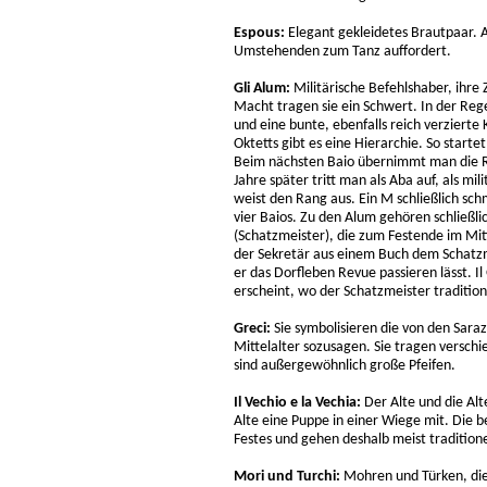
Espous:
Elegant gekleidetes Brautpaar. 
Umstehenden zum Tanz auffordert.
Gli Alum:
Militärische Befehlshaber, ihre 
Macht tragen sie ein Schwert. In der Reg
und eine bunte, ebenfalls reich verzier
Oktetts gibt es eine Hierarchie. So start
Beim nächsten Baio übernimmt man die Ro
Jahre später tritt man als Aba auf, als mi
weist den Rang aus. Ein M schließlich s
vier Baios. Zu den Alum gehören schließli
(Schatzmeister), die zum Festende im Mitt
der Sekretär aus einem Buch dem Schatzme
er das Dorfleben Revue passieren lässt. Il G
erscheint, wo der Schatzmeister traditio
Greci:
Sie symbolisieren die von den Sar
Mittelalter sozusagen. Sie tragen versch
sind außergewöhnlich große Pfeifen.
Il Vechio e la Vechia:
Der Alte und die Alt
Alte eine Puppe in einer Wiege mit. Die 
Festes und gehen deshalb meist tradition
Mori und Turchi:
Mohren und Türken, die 