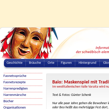
Geschichte
Bräuche
Orte
Figuren
Hintergrund
Glo
Fasnetssprüche
Baio: Maskenspiel mit Tradi
Fasnetsrezepte
Im westitalienischen Valle Varaita wird nu
Narrenpredigten
Narrenmärsche
Text & Fotos: Günter Schenk
Bücher
Nur alle paar Jahre gehen die Bewohner im
oder Beo heißt das mehrtägige Fest dort,
Organisationen