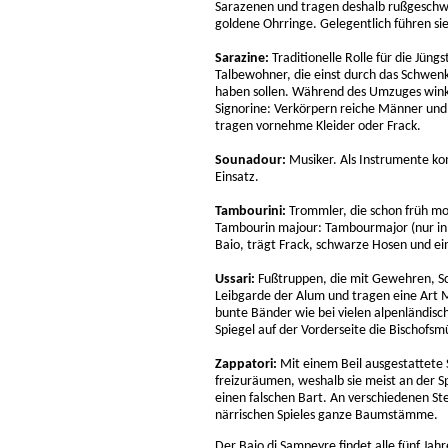
Sarazenen und tragen deshalb rußgeschwär
goldene Ohrringe. Gelegentlich führen sie
Sarazine:
Traditionelle Rolle für die Jüng
Talbewohner, die einst durch das Schwen
haben sollen. Während des Umzuges wink
Signorine: Verkörpern reiche Männer und
tragen vornehme Kleider oder Frack.
Sounadour:
Musiker. Als Instrumente k
Einsatz.
Tambourini:
Trommler, die schon früh mo
Tambourin majour: Tambourmajor (nur in Ca
Baio, trägt Frack, schwarze Hosen und e
Ussari:
Fußtruppen, die mit Gewehren, Sc
Leibgarde der Alum und tragen eine Art M
bunte Bänder wie bei vielen alpenländisc
Spiegel auf der Vorderseite die Bischofsm
Zappatori:
Mit einem Beil ausgestattete
freizuräumen, weshalb sie meist an der S
einen falschen Bart. An verschiedenen St
närrischen Spieles ganze Baumstämme.
Der Baio di Sampeyre findet alle fünf Jahre 