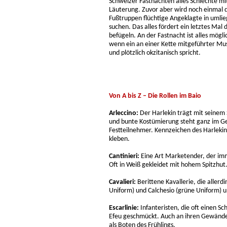
Schweizer Fastnachten alles Schlechte mit
Läuterung. Zuvor aber wird noch einmal d
Fußtruppen flüchtige Angeklagte in umli
suchen. Das alles fördert ein letztes Ma
befügeln. An der Fastnacht ist alles mögl
wenn ein an einer Kette mitgeführter Mu
und plötzlich okzitanisch spricht.
Von A bis Z – Die Rollen im Baio
Arleccino:
Der Harlekin trägt mit seinem 
und bunte Kostümierung steht ganz im Ge
Festteilnehmer. Kennzeichen des Harlekin
kleben.
Cantinieri:
Eine Art Marketender, der imm
Oft in Weiß gekleidet mit hohem Spitzhut
Cavalieri:
Berittene Kavallerie, die aller
Uniform) und Calchesio (grüne Uniform) u
Escarlinie:
Infanteristen, die oft einen Sc
Efeu geschmückt. Auch an ihren Gewänder
als Boten des Frühlings.