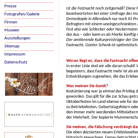
Presse
Ist die Fastnacht noch zeitgemäß? Diese 
beantworteten bei einer Umfrage des Inst
Fotografen/Galerie
Demoskopie in Allensbach nur noch 65 Pr
Firmen
Befragten mit einem uneingeschränkten 
Fest also wie Schlecker oder Neckerman
Museen
das Aus – oder kann es als Marke künftig
Ausstellungen
Der amtierende Kulturpreisträger der D
Fastnacht, Günter Schenk ist optimistisch
Sitemap
Impressum
Woran liegt es, dass die Fastnacht offen
Datenschutz
In erster Linie sind wir alle daran schul
begeistern, dass Fastnacht mehr ist als e
Entwicklungen zugesehen, die das Erleben
Was meinen Sie damit?
Kostümierung war ja einmal das Privileg 
geworden. Das gilt für die zur Schau ge
Oktoberfesten im Land ebenso wie für das
zu Betriebsfesten, Geburtstagsfeiern ode
den immer mehr werdenden Mittelaltermär
der Mehrheit. Der kopierte Mummenschanz
Sie meinen, die Fälschung verdrängt das
Die eben skizzierten neuen Erlebniswelten
historisch gewachsen. Genau betrachtet 