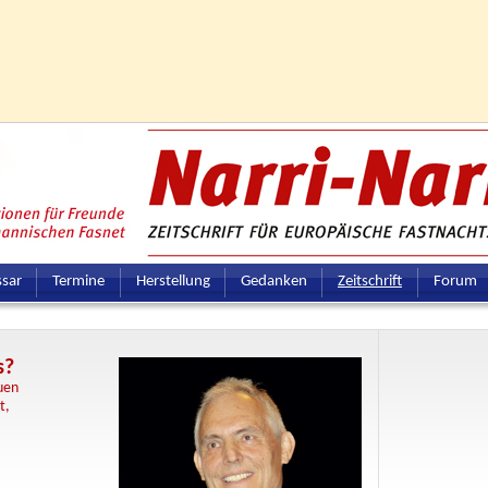
ssar
Termine
Herstellung
Gedanken
Zeitschrift
Forum
s?
uen
t,