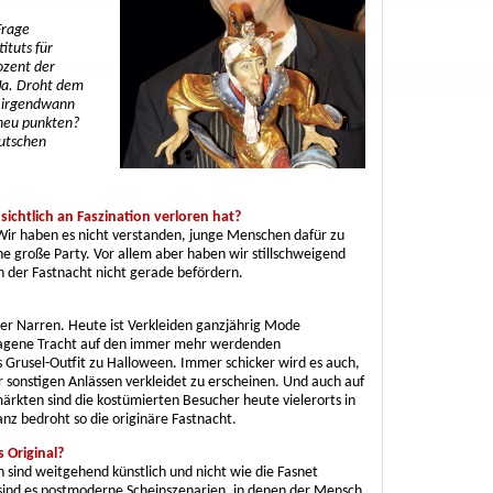
Frage
ituts für
ozent der
Ja. Droht dem
n irgendwann
 neu punkten?
eutschen
.
sichtlich an Faszination verloren hat?
d! Wir haben es nicht verstanden, junge Menschen dafür zu
ine große Party. Vor allem aber haben wir stillschweigend
 der Fastnacht nicht gerade befördern.
der Narren. Heute ist Verkleiden ganzjährig Mode
tragene Tracht auf den immer mehr werdenden
 Grusel-Outfit zu Halloween. Immer schicker wird es auch,
r sonstigen Anlässen verkleidet zu erscheinen. Und auch auf
kten sind die kostümierten Besucher heute vielerorts in
 bedroht so die originäre Fastnacht.
 Original?
 sind weitgehend künstlich und nicht wie die Fasnet
sind es postmoderne Scheinszenarien, in denen der Mensch