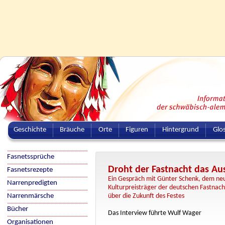
Geschichte
Bräuche
Orte
Figuren
Hintergrund
Glo
Fasnetssprüche
Droht der Fastnacht das Au
Fasnetsrezepte
Ein Gespräch mit Günter Schenk, dem ne
Narrenpredigten
Kulturpreisträger der deutschen Fastnach
Narrenmärsche
über die Zukunft des Festes
Bücher
Das Interview führte Wulf Wager
Organisationen