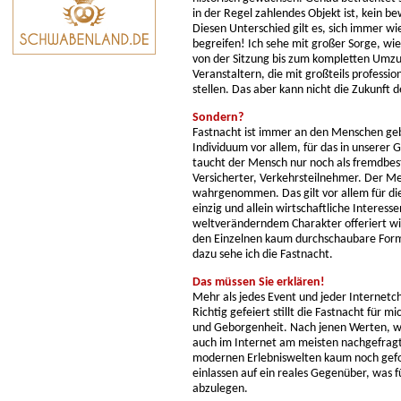
in der Regel zahlendes Objekt ist, kein b
Diesen Unterschied gilt es, sich immer wi
begreifen! Ich sehe mit großer Sorge, wi
von der Sitzung bis zum kompletten Umzu
Veranstaltern, die mit großteils professi
stellen. Das aber kann nicht die Zukunft d
Sondern?
Fastnacht ist immer an den Menschen geb
Individuum vor allem, für das in unserer 
taucht der Mensch nur noch als fremdbes
Versicherter, Verkehrsteilnehmer. Der M
wahrgenommen. Das gilt vor allem für di
einzig und allein wirtschaftliche Interes
weltveränderndem Charakter offeriert wird
den Einzelnen kaum durchschaubare For
dazu sehe ich die Fastnacht.
Das müssen Sie erklären!
Mehr als jedes Event und jeder Internetc
Richtig gefeiert stillt die Fastnacht für
und Geborgenheit. Nach jenen Werten, w
auch im Internet am meisten nachgefragt
modernen Erlebniswelten kaum noch geford
einlassen auf ein reales Gegenüber, was 
abzulegen.