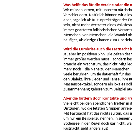
Was heißt das für die Vereine oder die 
Wir müssen lernen, mit unserem närrisc
Verschleudern. Natürlich können wir alle
aber, sage ich als Kulturpreisträger der
sein, nicht mehr Vertreter eines Volksfes
immer gearteten folkloristischen Veransta
Menschen, von Menschen, die Wandel nich
häufiger, als einzige Chance zum Überleb
Wird die Eurokrise auch die Fastnacht 
Ja, aber im positiven Sinn. Die Zeiten des
immer größer werden muss – sondern bess
braucht ein Wachstum, das nicht Mitglied
mehr noch – die Nähe zu den Menschen. 
Seele berühren, um sie dauerhaft für das
den Dialekt, ihre Lieder und Tänze, ihre Ku
Massenspektakel, sondern ein lokales Roll
Zusammenhang gehören zum Beispiel auch
Aber die fördern doch Kontakte und F
Vielleicht bei den abendlichen Treffen in
Umzügen, wo die letzten Gruppen anreise
Mit Fastnacht hat das nichts zu tun, das 
um nur ein Beispiel zu nennen, in seine
Bodensee in der Regel doch gar nicht, wa
Fastnacht sieht anders aus!