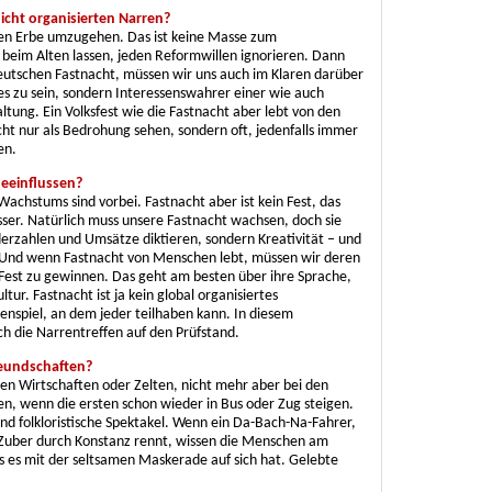
nicht organisierten Narren?
hen Erbe umzugehen. Das ist keine Masse zum
s beim Alten lassen, jeden Reformwillen ignorieren. Dann
 Deutschen Fastnacht, müssen wir uns auch im Klaren darüber
tes zu sein, sondern Interessenswahrer einer wie auch
ltung. Ein Volksfest wie die Fastnacht aber lebt von den
t nur als Bedrohung sehen, sondern oft, jedenfalls immer
en.
beeinflussen?
 Wachstums sind vorbei. Fastnacht aber ist kein Fest, das
er. Natürlich muss unsere Fastnacht wachsen, doch sie
erzahlen und Umsätze diktieren, sondern Kreativität – und
Und wenn Fastnacht von Menschen lebt, müssen wir deren
 Fest zu gewinnen. Das geht am besten über ihre Sprache,
ltur. Fastnacht ist ja kein global organisiertes
enspiel, an dem jeder teilhaben kann. In diesem
 die Narrentreffen auf den Prüfstand.
reundschaften?
 den Wirtschaften oder Zelten, nicht mehr aber bei den
n, wenn die ersten schon wieder in Bus oder Zug steigen.
sind folkloristische Spektakel. Wenn ein Da-Bach-Na-Fahrer,
m Zuber durch Konstanz rennt, wissen die Menschen am
s es mit der seltsamen Maskerade auf sich hat. Gelebte