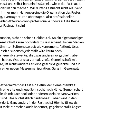
ewusst und selbst handelndes Subjekt wie in der Fastnacht.
eder klar zu machen. Wir dürfen Fastnacht nicht als Event
e immer mehr Narrenvereine die Organisation des Festes,
g, Eventagenturen übertragen, also professionellen
onellen Akteuren dann professionelle Shows auf die Beine
er Fastnacht sein!
unden, nicht an seinen Geldbeutel. An ein eigenständiges
Gesellschaft kaum noch Platz zu sein scheint. In den Medien
timmter Zeitgenosse auf: als Konsument, Patient, User,
ensch als Mensch jedenfalls wird kaum noch
e neuen Netzwerke, die zwar anderes vorgaukeln, aber
sen haben. Was uns da gern als große Gemeinschaft mit
, ist nichts anderes als eine geschickt gelenkte und für
m einer neuen Massenmanipulation. Ganz im Gegensatz
hat vermittelt das Fest ein Gefühl der Gemeinsamkeit.
 mich eine alte und neue Sehnsucht nach Nähe, Gemeinschaft
ie sie mit Facebook oder anderen sozialen Netzwerken
 sind. Das buchstäblich hautnahe Du aber wird in den
ert. Ganz anders in der Fastnacht! Hier heißt es: sich
für viele Menschen auch bedeutet, gegebenenfalls Ängste