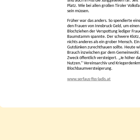
sind auch in Fiss die Junggesellen rar. Sei
Platz. Wie bei allen großen Tiroler Volksf
sein müssen.
Früher war das anders. So spendierte eins
den Frauen von Innsbruck Geld, um einen 
Blochziehen der Verspottung lediger Fra
Baumstamm spannte. Der schwere Klotz, de
nichts anderes als ein grober Mensch. Ein
Gutdünken zurechthauen sollte. Heute wi
Brauch inzwischen gar dem Gemeinwohl. 
Zweck öffentlich versteigert. „Je höher d
Nutzen.“ Vereinsarchiv und Kriegerdenkma
Blochbaumversteigerung.
www.serfaus-fiss-ladis.at