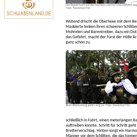
Der Bajatzl turnt auf den Dächern von Fiss und vollführt w
Foto: Tourismus Fiss
Wütend drischt die Oberhexe mit dem Bes
Maskierte lenken ihren schweren Schlit
Mohrelen und Bärentreiber, dazu ein Dutz
das Gefährt, macht der Fürst der Hölle Är
ganz schön zu.
Beim Blochumzug geht´s eng zu. Foto: Tourismus Fiss
schließlich in Fahrt, einen meterlange
auftreiben konnte. Schritt für Schritt geh
Bretterverschlag. Hinten sorgt ein Harmo
Männer vor dem Schlitten, die das tonn