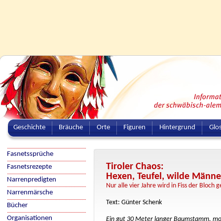
Geschichte
Bräuche
Orte
Figuren
Hintergrund
Glo
Fasnetssprüche
Tiroler Chaos:
Fasnetsrezepte
Hexen, Teufel, wilde Männe
Narrenpredigten
Nur alle vier Jahre wird in Fiss der Bloch
Narrenmärsche
Text: Günter Schenk
Bücher
Organisationen
Ein gut 30 Meter langer Baumstamm, mont