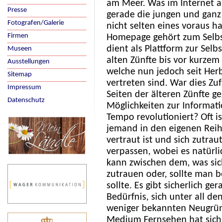
am Meer. Was im Internet abe
Presse
gerade die jungen und ganz 
Fotografen/Galerie
nicht selten eines voraus h
Firmen
Homepage gehört zum Selbst
dient als Plattform zur Sel
Museen
alten Zünfte bis vor kurze
Ausstellungen
welche nun jedoch seit Her
Sitemap
vertreten sind. War dies Zu
Impressum
Seiten der älteren Zünfte 
Datenschutz
Möglichkeiten zur Informa
Tempo revolutioniert? Oft i
jemand in den eigenen Rei
vertraut ist und sich zutra
verpassen, wobei es natürl
kann zwischen dem, was sic
zutrauen oder, sollte man 
sollte. Es gibt sicherlich g
Bedürfnis, sich unter all d
weniger bekannten Neugründ
Medium Fernsehen hat sich b