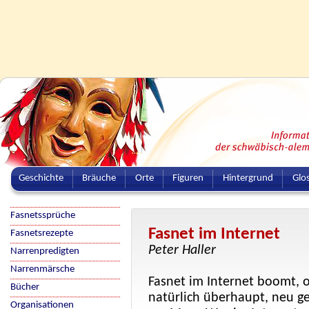
Geschichte
Bräuche
Orte
Figuren
Hintergrund
Glo
Fasnetssprüche
Fasnet im Internet
Fasnetsrezepte
Peter Haller
Narrenpredigten
Narrenmärsche
Fasnet im Internet boomt, o
Bücher
natürlich überhaupt, neu ge
Organisationen