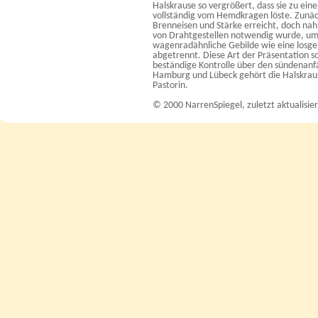
Halskrause so vergrößert, dass sie zu ein
vollständig vom Hemdkragen löste. Zunäch
Brenneisen und Stärke erreicht, doch nah
von Drahtgestellen notwendig wurde, um s
wagenradähnliche Gebilde wie eine losge
abgetrennt. Diese Art der Präsentation so
beständige Kontrolle über den sündenanfä
Hamburg und Lübeck gehört die Halskraus
Pastorin.
© 2000 NarrenSpiegel, zuletzt aktualisie