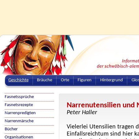
Geschichte
Bräuche
Orte
Figuren
Hintergrund
Glo
Fasnetssprüche
Narrenutensilien und 
Fasnetsrezepte
Peter Haller
Narrenpredigten
Narrenmärsche
Vielerlei Utensilien tragen
Bücher
Einfallsreichtum sind hier 
Organisationen