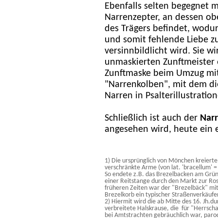
Ebenfalls selten begegnet 
Narrenzepter, an dessen ob
des Trägers befindet, wodur
und somit fehlende Liebe 
versinnbildlicht wird. Sie 
unmaskierten Zunftmeister 
Zunftmaske beim Umzug mitg
"Narrenkolben", mit dem di
Narren in Psalterillustratio
Schließlich ist auch der
Nar
angesehen wird, heute ein e
1) Die ursprünglich von Mönchen kreierte 
verschränkte Arme (von lat. 'bracellum' 
So endete z.B. das Brezelbacken am Grün
einer Reitstange durch den Markt zur R
früheren Zeiten war der "Brezelbäck" mit
Brezelkorb ein typischer Straßenverkäufe
2) Hiermit wird die ab Mitte des 16. Jh.
verbreitete Halskrause, die für "Herrscha
bei Amtstrachten gebräuchlich war, parodie