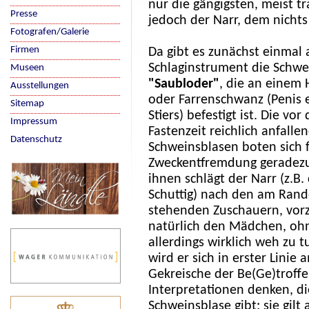
nur die gängigsten, meist t
Presse
jedoch der Narr, dem nichts
Fotografen/Galerie
Firmen
Da gibt es zunächst einmal 
Schlaginstrument die Schwe
Museen
"Saubloder"
, die a
n einem 
Ausstellungen
oder Farrenschwanz (Penis 
Sitemap
Stiers) befestigt ist. Die vor 
Impressum
Fastenzeit reichlich anfalle
Datenschutz
Schweinsblasen boten sich f
Zweckentfremdung geradezu
ihnen schlägt der Narr (z.B.
Schuttig) nach den am Ran
stehenden Zuschauern, vor
natürlich den Mädchen, oh
allerdings wirklich weh zu t
wird er sich in erster Linie 
Gekreische der Be(Ge)troff
Interpretationen denken, die
Schweinsblase gibt: sie gilt 