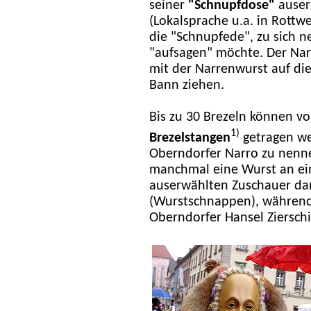
seiner
"Schnupfdose"
auser
(Lokalsprache u.a. in Rottwe
die "Schnupfede", zu sich n
"aufsagen" möchte. Der Nar
mit der Narrenwurst auf die
Bann ziehen.
Bis zu 30 Brezeln können v
1)
Brezelstangen
getragen we
Oberndorfer Narro zu nenne
manchmal eine Wurst an ei
auserwählten Zuschauer da
(Wurstschnappen), während 
Oberndorfer Hansel Ziersch